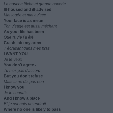
La bouche lâche et grande ouverte
Ill-housed and ill-advised
Mal logée et mal avisée
Your face is as mean
Ton visage est aussi méchant
As your life has been
Que ta vie l'a été
Crash into my arms
T'écrasant dans mes bras
I WANT YOU
Je te veux
You don't agree -
Tu n'es pas d'accord
But you don't refuse
Mais tu ne dis pas non
I know you
Je te connaîs
And I know a place
Et je connais un endroit
Where no one is likely to pass