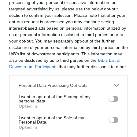
processing of your personal or sensitive information for
targeted advertising by us, please use the below opt-out
Paroles + Traduction
Téléchargement
Vidéos
⇑
section to confirm your selection. Please note that after your
Commentaires
opt-out request is processed you may continue seeing
interest-based ads based on personal information utilized by
Voir la vidéo de «Jack The Ripper»
us or personal information disclosed to third parties prior to
your opt-out. You may separately opt-out of the further
disclosure of your personal information by third parties on the
IAB’s list of downstream participants. This information may
also be disclosed by us to third parties on the
IAB’s List of
Concert/Live
Concert/Live
Downstream Participants
that may further disclose it to other
third parties.
Personal Data Processing Opt Outs
Concert/Live
I want to opt-out of the Sharing of my
personal data.
Opted In
Paroles + Traduction
Téléchargement
Vidéos
⇑
I want to opt-out of the Sale of my
Commentaires
Personal Data.
Opted In
Dire «merci» pour cette traduction
Corriger une erreur