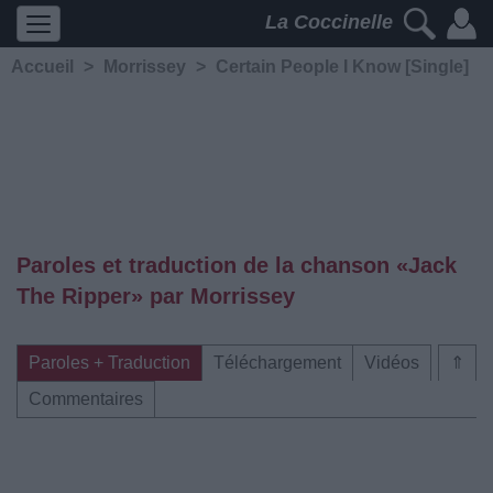
La Coccinelle
Accueil
>
Morrissey
>
Certain People I Know [Single]
Paroles et traduction de la chanson «Jack
The Ripper» par Morrissey
Paroles + Traduction
Téléchargement
Vidéos
⇑
Commentaires