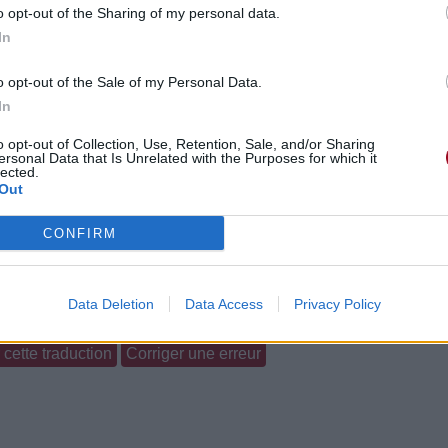
o opt-out of the Sharing of my personal data.
In
o opt-out of the Sale of my Personal Data.
In
o opt-out of Collection, Use, Retention, Sale, and/or Sharing
ersonal Data that Is Unrelated with the Purposes for which it
lected.
Out
CONFIRM
gements
Photos
Corrections & commentaires
Data Deletion
Data Access
Privacy Policy
cette traduction
Corriger une erreur