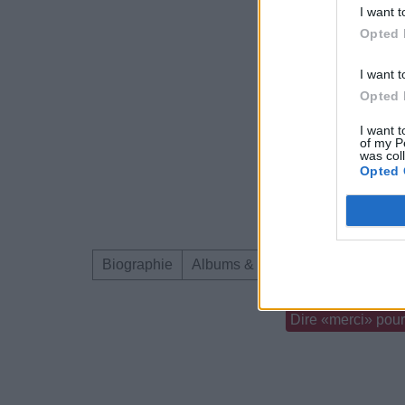
I want t
Opted 
I want t
Opted 
I want t
of my P
was col
Opted 
Biographie
Albums & Chansons
Téléchar
Dire «merci» pour 