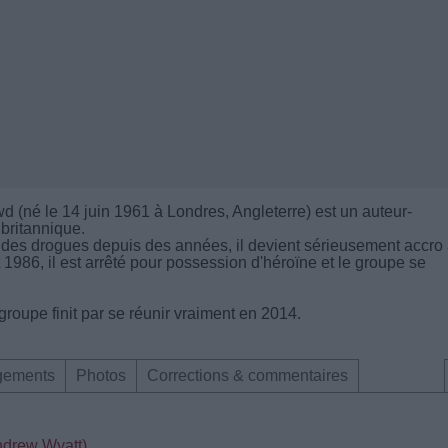
(né le 14 juin 1961 à Londres, Angleterre) est un auteur-
 britannique.
e des drogues depuis des années, il devient sérieusement accro 
t 1986, il est arrêté pour possession d'héroïne et le groupe se
groupe finit par se réunir vraiment en 2014.
gements
Photos
Corrections & commentaires
ndrew Wyatt)