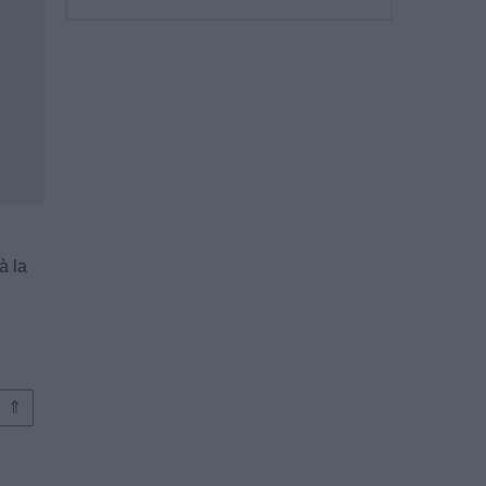
à la
⇑