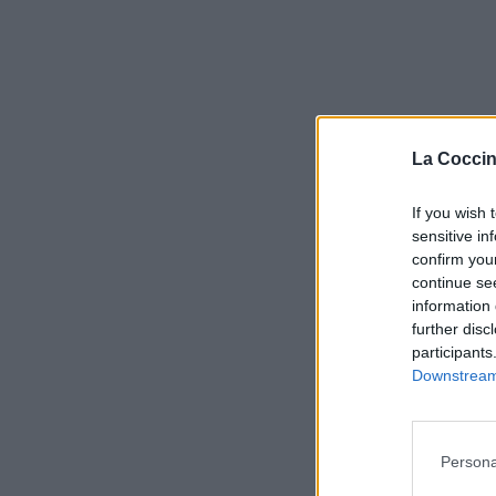
La Coccin
If you wish 
sensitive in
confirm you
continue se
information 
further disc
participants
Downstream 
Persona