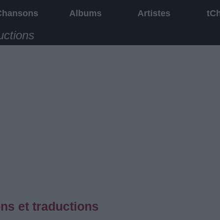
Chansons
Albums
Artistes
tC
uctions
ns et traductions