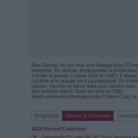
Boy George, de son vrai nom George Alan O'Dowd 
interprète, Dj, styliste, photographe et producteur
Il fonde le groupe Culture Club en 1981. Il abus
cocaïne et le groupe perd sa popularité. En juille
sépare. George se lance dans une carrière solo.
Son premier album 'Sold' est sorti en 1987.
Après plusieurs reformations de Culture Club, le 
Biographie
Albums & Chansons
Téléchar
2010
Record Collection
04.
Somebody To Love Me (Ft. Boy George & A