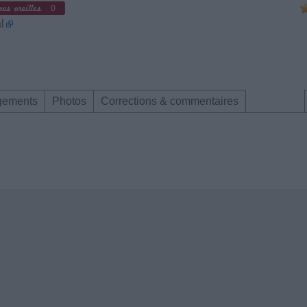
0
l
gements
Photos
Corrections & commentaires