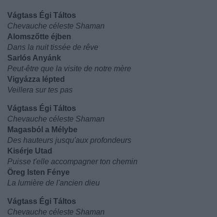
Vágtass Égi Táltos
Chevauche céleste Shaman
Alomszőtte éjben
Dans la nuit tissée de rêve
Sarlós Anyánk
Peut-être que la visite de notre mère
Vigyázza lépted
Veillera sur tes pas
Vágtass Égi Táltos
Chevauche céleste Shaman
Magasból a Mélybe
Des hauteurs jusqu'aux profondeurs
Kisérje Utad
Puisse t'elle accompagner ton chemin
Öreg Isten Fénye
La lumière de l'ancien dieu
Vágtass Égi Táltos
Chevauche céleste Shaman