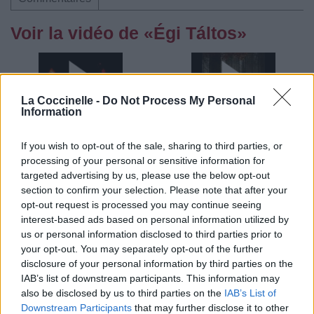
Voir la vidéo de «Égi Táltos»
La Coccinelle -
Do Not Process My Personal
Information
Concert/Live
Concert/Live
If you wish to opt-out of the sale, sharing to third parties, or
processing of your personal or sensitive information for
targeted advertising by us, please use the below opt-out
section to confirm your selection. Please note that after your
opt-out request is processed you may continue seeing
Concert/Live
interest-based ads based on personal information utilized by
us or personal information disclosed to third parties prior to
Paroles + Traduction
Téléchargement
Vidéos
⇑
your opt-out. You may separately opt-out of the further
disclosure of your personal information by third parties on the
Commentaires
IAB’s list of downstream participants. This information may
also be disclosed by us to third parties on the
IAB’s List of
Downstream Participants
that may further disclose it to other
Dire «merci» pour cette traduction
Corriger une erreur