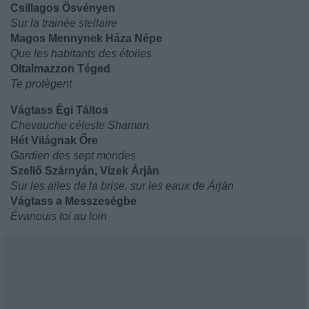
Csillagos Ösvényen
Sur la trainée stellaire
Magos Mennynek Háza Népe
Que les habitants des étoiles
Oltalmazzon Téged
Te protègent
Vágtass Égi Táltos
Chevauche céleste Shaman
Hét Világnak Őre
Gardien des sept mondes
Szellő Szárnyán, Vízek Árján
Sur les ailes de la brise, sur les eaux de Árján
Vágtass a Messzeségbe
Évanouis toi au loin