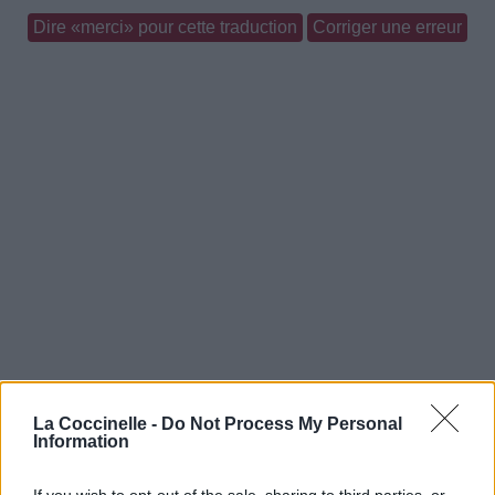
Dire «merci» pour cette traduction
Corriger une erreur
La Coccinelle -
Do Not Process My Personal
Information
If you wish to opt-out of the sale, sharing to third parties, or