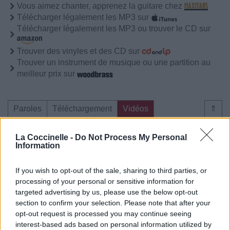
Vous aimez chanter, apprenez la guitare chez
Télécharger légalement les MP3 sur
Télécharger légalement les MP3 ou trouver le CD sur
Trouver des vinyles et des CD sur
Trouver un instrument de musique ou une partition au
meilleur prix sur
Paroles
Téléchargement
Vidéos
⇑
Commentaires
La Coccinelle -
Do Not Process My Personal
Information
Voir la vidéo de «Plus Fort »
If you wish to opt-out of the sale, sharing to third parties, or
processing of your personal or sensitive information for
targeted advertising by us, please use the below opt-out
section to confirm your selection. Please note that after your
opt-out request is processed you may continue seeing
Concert/Live
Concert/Live
Concert/Live
interest-based ads based on personal information utilized by