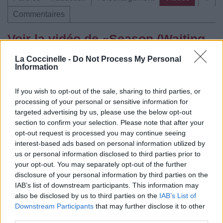
Commentaires
Voir la vidéo de «Season (Waiting
on you)»
La Coccinelle -
Do Not Process My Personal
Information
If you wish to opt-out of the sale, sharing to third parties, or
processing of your personal or sensitive information for
targeted advertising by us, please use the below opt-out
Concert/Live
Chanson sans vidéo
section to confirm your selection. Please note that after your
opt-out request is processed you may continue seeing
interest-based ads based on personal information utilized by
us or personal information disclosed to third parties prior to
your opt-out. You may separately opt-out of the further
disclosure of your personal information by third parties on the
Chanson sans vidéo
IAB’s list of downstream participants. This information may
also be disclosed by us to third parties on the
IAB’s List of
Paroles + Traduction
Téléchargement
Vidéos
⇑
Downstream Participants
that may further disclose it to other
third parties.
Commentaires