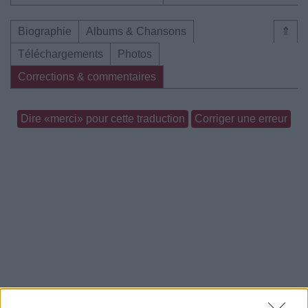
Biographie
Albums & Chansons
⇑
Téléchargements
Photos
Corrections & commentaires
Dire «merci» pour cette traduction
Corriger une erreur