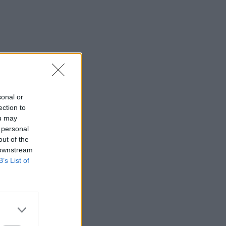
sonal or
ection to
ou may
 personal
out of the
 downstream
B’s List of