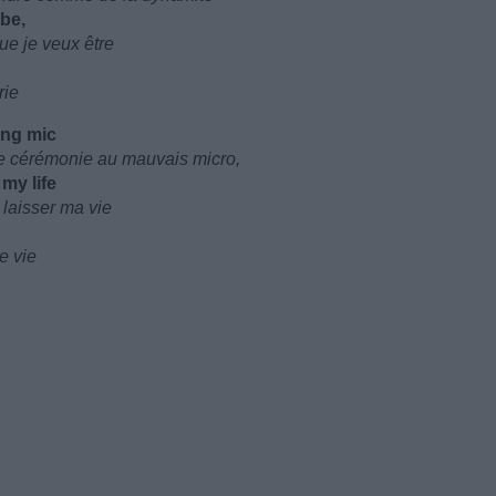
 be,
ue je veux être
rie
ong mic
 de cérémonie au mauvais micro,
my life
 laisser ma vie
e vie