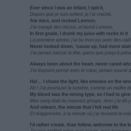
Ever since I was an infant, I spit it,
Depuis que je suis enfant, je l'ai craché,
Ate mics, and rocked Lennon,
J'ai mangé des micros, et bercé Lennon,
In first grade, I drank my juice with rocks in it
La première année, j'ai bu mon jus avec des cai
Never looked down, 'cause up, had more stain
J'ai jamais baissé la tête, parce que jusqu'à pré
Always been about the heart, never cared wh
J'ai toujours pensé avec le cœur, jamais soucié 
Ha!… I chase the light, like emcees on the wr
Ah ! J'ai poursuivi la lumière, comme un maître
My blood was the wrong type, so I had to give 
Mon sang était du mauvais groupe, donc j'ai dû y
And relearn, the minute that I felt real life
Et réapprendre, à la minute où j'ai ressenti la vrai
I'd rather create, than follow, welcome to the 