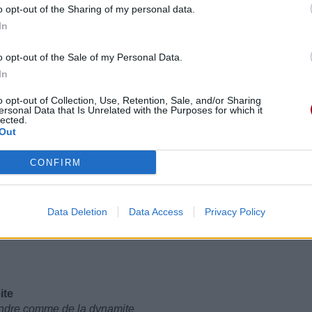
o opt-out of the Sharing of my personal data.
In
o opt-out of the Sale of my Personal Data.
In
o opt-out of Collection, Use, Retention, Sale, and/or Sharing
ersonal Data that Is Unrelated with the Purposes for which it
lected.
Out
CONFIRM
Data Deletion
Data Access
Privacy Policy
ite
fendre comme de la dynamite