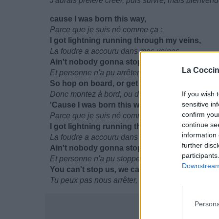
J'aurais préféré créer, puis suivre, mais bienvenu
cause I was born this way,
Parce que je suis né comme ça :
I got lightning running through my veins,
La foudre a accouru dans mes veines,
Ain't nobody gonna stop this train,
La Coccin
Et personne n'a pu arrêter cette course.
So hop on board, or get out the way
Donc montez à bord, ou dégagez du chemin
If you wish 
sensitive in
'Cause I was born this way,
confirm you
Parce que je suis né comme ça :
continue se
I got lightning running through my veins,
information 
La foudre a accouru dans mes veines,
further disc
Ain't nobody gonna stop this train,
participants
Et personne n'a pu stopper cette course,
Downstream 
You can't stop us, we can't be stopped
Tu peux pas nous arrêter, on peut pas être arrêté
Persona