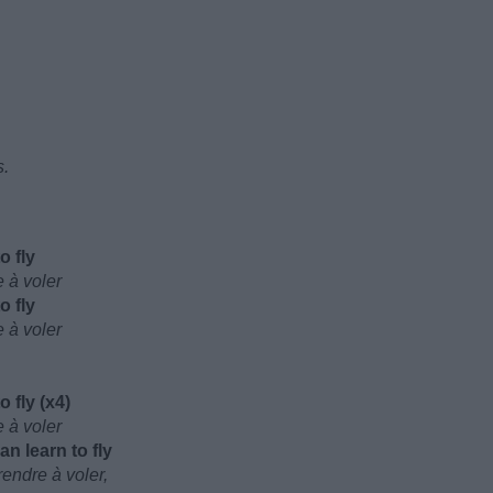
s.
o fly
e à voler
o fly
e à voler
 fly (x4)
e à voler
n learn to fly
rendre à voler,