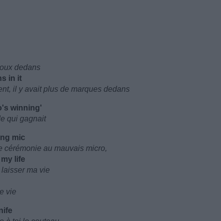
lloux dedans
s in it
sent, il y avait plus de marques dedans
o's winning'
de qui gagnait
ong mic
 de cérémonie au mauvais micro,
my life
 laisser ma vie
e vie
knife