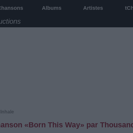
Chansons
Albums
Artistes
tC
uctions
Inhale
 chanson «Born This Way» par Thousan