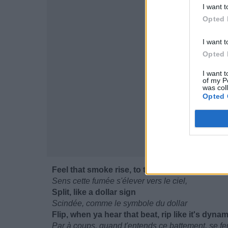
I want t
Opted 
I want t
Opted 
I want t
of my P
was col
Opted 
Feel that smoke rise, to the sky
Sens cette fumée s'élever vers le ciel,
Split, like a dollar sign
Scindée, comme le symbole du dollar
Flip, when ya hear that beat, rip like it's dynam
Par à coups, quand t'entends ce battement, se 