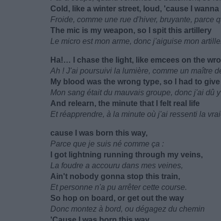
Cold, like a winter street, loud, 'cause I wanna
Froide, comme une rue d'hiver, bruyante, parce q
The mic is my weapon, so I spit this artillery
Le micro est mon arme, donc j'aiguise mon artille
Ha!… I chase the light, like emcees on the wr
Ah ! J'ai poursuivi la lumière, comme un maître
My blood was the wrong type, so I had to give 
Mon sang était du mauvais groupe, donc j'ai dû y
And relearn, the minute that I felt real life
Et réapprendre, à la minute où j'ai ressenti la vrai
cause I was born this way,
Parce que je suis né comme ça :
I got lightning running through my veins,
La foudre a accouru dans mes veines,
Ain't nobody gonna stop this train,
Et personne n'a pu arrêter cette course.
So hop on board, or get out the way
Donc montez à bord, ou dégagez du chemin
'Cause I was born this way,