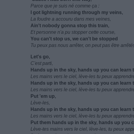
Parce que je suis né comme ça :
I got lightning running through my veins,
La foudre a accouru dans mes veines,
Ain't nobody gonna stop this train,
Et personne n'a pu stopper cette course,
You can't stop us, we can't be stopped
Tu peux pas nous arrêter, on peut pas être arrêté
Let's go,
C'est parti,
Hands up in the sky, hands up you can learn t
Les mains vers le ciel, lève-les tu peux apprendr
Hands up in the sky, hands up you can learn t
Les mains vers le ciel, lève-les tu peux apprendr
Put 'em up,
Lève-les,
Hands up in the sky, hands up you can learn to
Les mains vers le ciel, lève-les tu peux apprendr
Put them hands up in the sky, hands up you ca
Lève-tes mains vers le ciel, lève-les, tu peux app