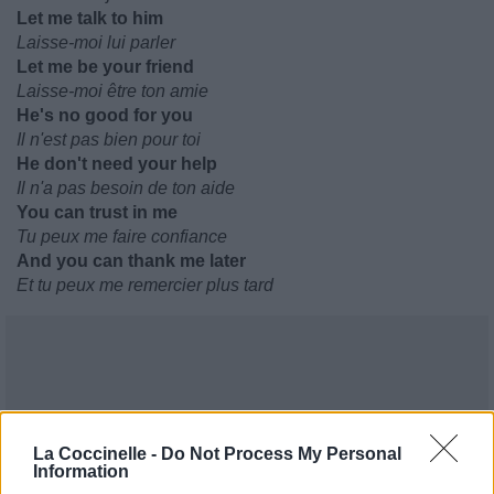
Let me talk to him
Laisse-moi lui parler
Let me be your friend
Laisse-moi être ton amie
He's no good for you
Il n'est pas bien pour toi
He don't need your help
Il n'a pas besoin de ton aide
You can trust in me
Tu peux me faire confiance
And you can thank me later
Et tu peux me remercier plus tard
La Coccinelle -
Do Not Process My Personal
Information