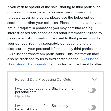
If you wish to opt-out of the sale, sharing to third parties, or
processing of your personal or sensitive information for
targeted advertising by us, please use the below opt-out
section to confirm your selection. Please note that after your
opt-out request is processed you may continue seeing
interest-based ads based on personal information utilized by
us or personal information disclosed to third parties prior to
your opt-out. You may separately opt-out of the further
disclosure of your personal information by third parties on the
IAB’s list of downstream participants. This information may
Publié par
Visa
le 12 septembre
247824
5
5
7
also be disclosed by us to third parties on the
IAB’s List of
2016 à 10h21.
Downstream Participants
that may further disclose it to other
third parties.
Chanteurs :
AlunaGeorge
Albums :
I Remember
Personal Data Processing Opt Outs
I want to opt-out of the Sharing of my
personal data.
Opted In
Paroles + Traduction
Téléchargement
Vidéos
⇑
I want to opt-out of the Sale of my
Personal Data.