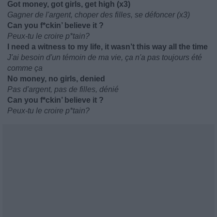
Got money, got girls, get high (x3)
Gagner de l'argent, choper des filles, se défoncer (x3)
Can you f*ckin’ believe it ?
Peux-tu le croire p*tain?
I need a witness to my life, it wasn’t this way all the time
J'ai besoin d'un témoin de ma vie, ça n'a pas toujours été
comme ça
No money, no girls, denied
Pas d'argent, pas de filles, dénié
Can you f*ckin’ believe it ?
Peux-tu le croire p*tain?