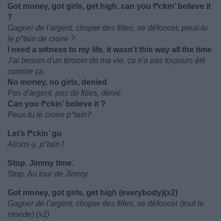
Got money, got girls, get high, can you f*ckin’ believe it
?
Gagner de l'argent, choper des filles, se défoncer, peux-tu
le p*tain de croire ?
I need a witness to my life, it wasn’t this way all the time
J'ai besoin d'un témoin de ma vie, ça n'a pas toujours été
comme ça
No money, no girls, denied
Pas d'argent, pas de filles, dénié
Can you f*ckin’ believe it ?
Peux-tu le croire p*tain?
Let’s f*ckin’ go
Allons-y, p*tain !
Stop. Jimmy time.
Stop. Au tour de Jimmy.
Got money, got girls, get high (everybody)(x2)
Gagner de l'argent, choper des filles, se défoncer (tout le
monde) (x2)