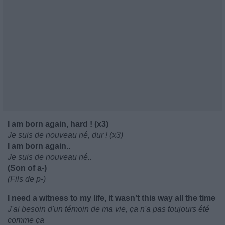
I am born again, hard ! (x3)
Je suis de nouveau né, dur ! (x3)
I am born again..
Je suis de nouveau né..
(Son of a-)
(Fils de p-)
I need a witness to my life, it wasn’t this way all the time
J'ai besoin d'un témoin de ma vie, ça n'a pas toujours été
comme ça