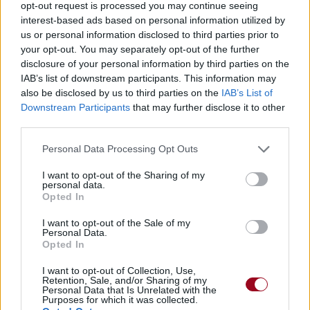
opt-out request is processed you may continue seeing
interest-based ads based on personal information utilized by
us or personal information disclosed to third parties prior to
your opt-out. You may separately opt-out of the further
Pour prolonger le plaisir musical :
disclosure of your personal information by third parties on the
IAB’s list of downstream participants. This information may
Vous aimez chanter, apprenez la guitare chez
also be disclosed by us to third parties on the
IAB’s List of
Télécharger légalement les MP3 sur
Downstream Participants
that may further disclose it to other
Télécharger légalement les MP3 ou trouver le CD sur
third parties.
Trouver des vinyles et des CD sur
Personal Data Processing Opt Outs
Trouver un instrument de musique ou une partition au
I want to opt-out of the Sharing of my
meilleur prix sur
personal data.
Opted In
I want to opt-out of the Sale of my
Paroles + Traduction
Téléchargement
Vidéos
⇑
Personal Data.
Opted In
Commentaires
I want to opt-out of Collection, Use,
Voir la vidéo de «Witness»
Retention, Sale, and/or Sharing of my
Personal Data that Is Unrelated with the
Purposes for which it was collected.