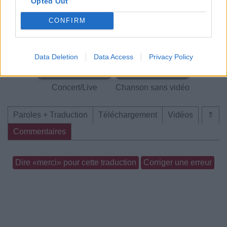
Opted Out
CONFIRM
Concert/Live
Concert/Live
Data Deletion
Data Access
Privacy Policy
Concert/Live
Chanson sans vidéo
Paroles + Traduction
Téléchargement
Vidéos
⇑
Commentaires
Dire «merci» pour cette traduction
Corriger une erreur