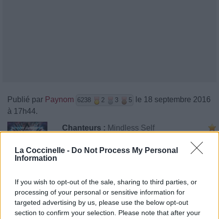
Publié par
Paynom
le 18 septembre 2016
6238
2
3
5
à 17h44.
Chanteurs :
Mindless Self
Indulgence
La Coccinelle -
Do Not Process My Personal
Albums :
How I Learned to Stop Giving a
Information
Shit and Love Mindless Self Indulgence
If you wish to opt-out of the sale, sharing to third parties, or
processing of your personal or sensitive information for
Paroles + Traduction
Téléchargement
Vidéos
⇑
targeted advertising by us, please use the below opt-out
section to confirm your selection. Please note that after your
Commentaires