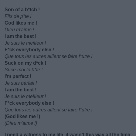
Son of a b*tch !
Fils de p*te !
God likes me !
Dieu m'aime !
I am the best !
Je suis le meilleur !
F*ck everybody else !
Que tous les autres aillent se faire f*utre !
Suck on my d*ck !
Suce-moi la b*te !
I’m perfect !
Je suis parfait !
I am the best !
Je suis le meilleur !
F*ck everybody else !
Que tous les autres aillent se faire f*utre !
(God likes me !)
(Dieu m'aime !)
I need a witness to my life, it wasn’t this way all the time