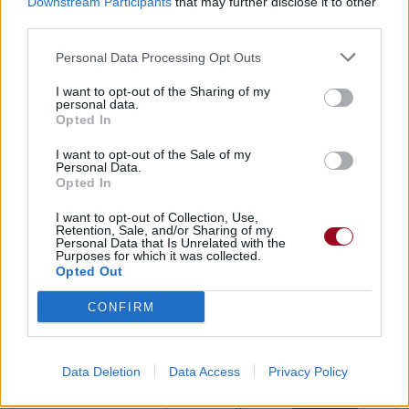
Downstream Participants
that may further disclose it to other
third parties.
Personal Data Processing Opt Outs
Paroles + Traduction
Téléchargement
Vidéos
⇑
I want to opt-out of the Sharing of my
Commentaires
personal data.
Opted In
I want to opt-out of the Sale of my
Personal Data.
Opted In
Pour prolonger le plaisir musical :
I want to opt-out of Collection, Use,
Vous aimez chanter, apprenez la guitare chez
Retention, Sale, and/or Sharing of my
Télécharger légalement les MP3 sur
Personal Data that Is Unrelated with the
Purposes for which it was collected.
Télécharger légalement les MP3 ou trouver le CD sur
Opted Out
Trouver des vinyles et des CD sur
CONFIRM
Trouver un instrument de musique ou une partition au
meilleur prix sur
Data Deletion
Data Access
Privacy Policy
Paroles + Traduction
Téléchargement
Vidéos
⇑