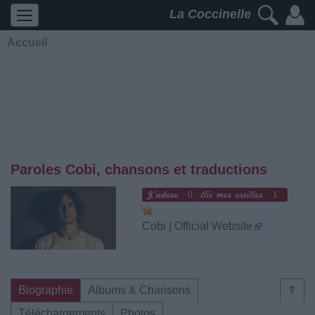
La Coccinelle
Accueil
Paroles Cobi, chansons et traductions
0
1
Cobi | Official Website
Biographie
Albums & Chansons
⇑
Téléchargements
Photos