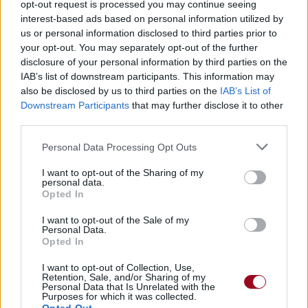
opt-out request is processed you may continue seeing
Publié par
SMOLIGE
le 30 septembre
8576
3
3
5
interest-based ads based on personal information utilized by
2016 à 17h41.
us or personal information disclosed to third parties prior to
your opt-out. You may separately opt-out of the further
Chanteurs :
Tom Chaplin
disclosure of your personal information by third parties on the
Albums :
The Wave
IAB’s list of downstream participants. This information may
also be disclosed by us to third parties on the
IAB’s List of
Downstream Participants
that may further disclose it to other
third parties.
Paroles + Traduction
Téléchargement
Vidéos
⇑
Personal Data Processing Opt Outs
Commentaires
I want to opt-out of the Sharing of my
personal data.
Opted In
I want to opt-out of the Sale of my
Personal Data.
Pour prolonger le plaisir musical :
Opted In
Vous aimez chanter, apprenez la guitare chez
I want to opt-out of Collection, Use,
Télécharger légalement les MP3 sur
Retention, Sale, and/or Sharing of my
Personal Data that Is Unrelated with the
Télécharger légalement les MP3 ou trouver le CD sur
Purposes for which it was collected.