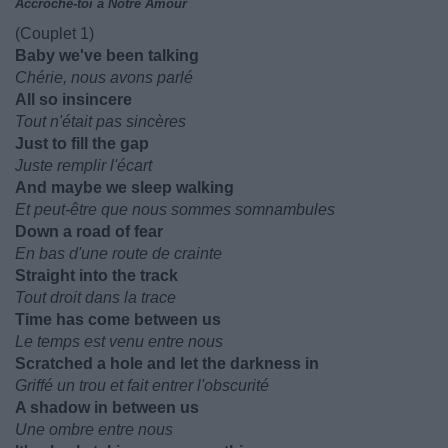
Accroche-toi à Notre Amour
(Couplet 1)
Baby we've been talking
Chérie, nous avons parlé
All so insincere
Tout n'était pas sincères
Just to fill the gap
Juste remplir l'écart
And maybe we sleep walking
Et peut-être que nous sommes somnambules
Down a road of fear
En bas d'une route de crainte
Straight into the track
Tout droit dans la trace
Time has come between us
Le temps est venu entre nous
Scratched a hole and let the darkness in
Griffé un trou et fait entrer l'obscurité
A shadow in between us
Une ombre entre nous