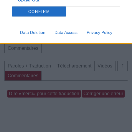
Opted Out
Trouver des vinyles et des CD sur
CONFIRM
Trouver un instrument de musique ou une partition au
meilleur prix sur
Data Deletion
Data Access
Privacy Policy
Paroles + Traduction
Téléchargement
Vidéos
⇑
Commentaires
Paroles + Traduction
Téléchargement
Vidéos
⇑
Commentaires
Dire «merci» pour cette traduction
Corriger une erreur