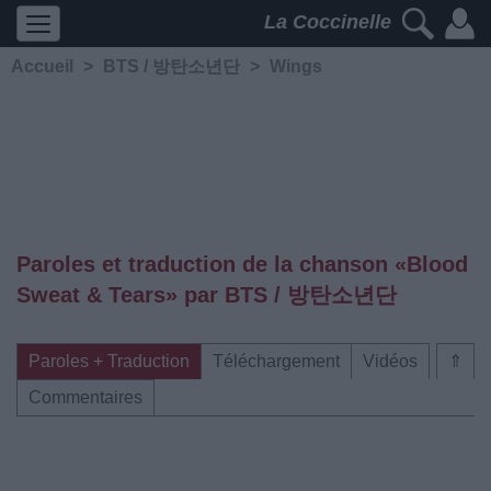
La Coccinelle
Accueil
>
BTS / 방탄소년단
>
Wings
Paroles et traduction de la chanson «Blood
Sweat & Tears» par BTS / 방탄소년단
Paroles + Traduction
Téléchargement
Vidéos
⇑
Commentaires