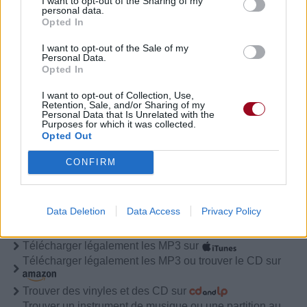
I want to opt-out of the Sharing of my
à 17h20.
personal data.
Opted In
Chanteurs :
BTS / 방탄소년단
Albums :
Wings
,
You Never Walk Alone
I want to opt-out of the Sale of my
Personal Data.
(Wings reissue 2017)
Opted In
I want to opt-out of Collection, Use,
Retention, Sale, and/or Sharing of my
Paroles + Traduction
Téléchargement
Vidéos
⇑
Personal Data that Is Unrelated with the
Purposes for which it was collected.
Commentaires
Opted Out
CONFIRM
Pour prolonger le plaisir musical :
Data Deletion
Data Access
Privacy Policy
Vous aimez chanter, apprenez la guitare chez
Télécharger légalement les MP3 sur
Télécharger légalement les MP3 ou trouver le CD sur
Trouver des vinyles et des CD sur
Trouver un instrument de musique ou une partition au