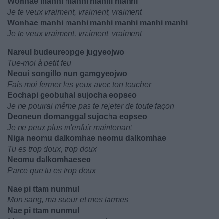
Wonhae manhi manhi manhi manhi
Je te veux vraiment, vraiment, vraiment
Wonhae manhi manhi manhi manhi manhi manhi
Je te veux vraiment, vraiment, vraiment
Nareul budeureopge jugyeojwo
Tue-moi à petit feu
Neoui songillo nun gamgyeojwo
Fais moi fermer les yeux avec ton toucher
Eochapi geobuhal sujocha eopseo
Je ne pourrai même pas te rejeter de toute façon
Deoneun domanggal sujocha eopseo
Je ne peux plus m'enfuir maintenant
Niga neomu dalkomhae neomu dalkomhae
Tu es trop doux, trop doux
Neomu dalkomhaeseo
Parce que tu es trop doux
Nae pi ttam nunmul
Mon sang, ma sueur et mes larmes
Nae pi ttam nunmul