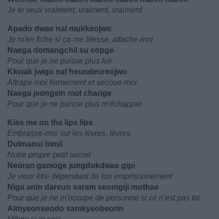
Je te veux vraiment, vraiment, vraiment
Apado dwae nal mukkeojwo
Je m'en fiche si ça me blesse, attache-moi
Naega domangchil su eopge
Pour que je ne puisse plus fuir
Kkwak jwigo nal heundeureojwo
Attrape-moi fermement et secoue-moi
Naega jeongsin mot charige
Pour que je ne puisse plus m'échapper
Kiss me on the lips lips
Embrasse-moi sur les lèvres, lèvres
Dulmanui bimil
Notre propre petit secret
Neoran gamoge jungdokdwae gipi
Je veux être dépendant de ton emprisonnement
Niga anin dareun saram seomgiji mothae
Pour que je ne m'occupe de personne si ce n'est pas toi
Almyeonseodo samkyeobeorin