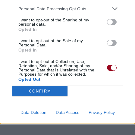
Vous aimez chanter, apprenez la guitare chez
Personal Data Processing Opt Outs
Télécharger légalement les MP3 sur
Télécharger légalement les MP3 ou trouver le CD sur
I want to opt-out of the Sharing of my
personal data.
Trouver des vinyles et des CD sur
Opted In
Trouver un instrument de musique ou une partition au
I want to opt-out of the Sale of my
meilleur prix sur
Personal Data.
Opted In
I want to opt-out of Collection, Use,
Paroles + Traduction
Téléchargement
Vidéos
⇑
Retention, Sale, and/or Sharing of my
Personal Data that Is Unrelated with the
Commentaires
Purposes for which it was collected.
Opted Out
Paroles + Traduction
Téléchargement
Vidéos
⇑
CONFIRM
Commentaires
Data Deletion
Data Access
Privacy Policy
Dire «merci» pour cette traduction
Corriger une erreur