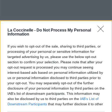
Publié par
Une rêveuse
le 26 octobre
10988
3
3
6
La Coccinelle -
Do Not Process My Personal
2016 à 16h11.
Information
Chanteurs :
Carina Round
Albums :
Things You Should Know [Ep]
If you wish to opt-out of the sale, sharing to third parties, or
processing of your personal or sensitive information for
targeted advertising by us, please use the below opt-out
section to confirm your selection. Please note that after your
opt-out request is processed you may continue seeing
Paroles + Traduction
Téléchargement
Vidéos
⇑
interest-based ads based on personal information utilized by
us or personal information disclosed to third parties prior to
Commentaires
your opt-out. You may separately opt-out of the further
disclosure of your personal information by third parties on the
IAB’s list of downstream participants. This information may
also be disclosed by us to third parties on the
IAB’s List of
Downstream Participants
that may further disclose it to other
Pour prolonger le plaisir musical :
third parties.