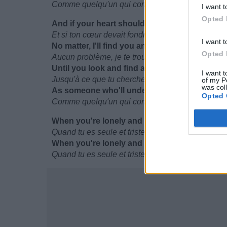
Comme quelqu'un qui comprendra tes problème
I want t
Opted 
And if your heart should melt away
Et si ton cœur devait fondre
I want t
No matter, I'll find you anyway
Opted 
Aucun problème, je te trouverai de toute manière
Until you look and find a love who doubles
I want t
Jusqu'à ce que tu cherches et trouves un amour
of my P
was col
As someone who'll understand your troubles
Opted 
Comme quelqu'un qui comprendra tes problème
When you're lonely and sad
Quand tu es seule et triste
When you're lonely and sad
Quand tu es seule et triste