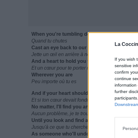
When you're tumbling down
Quand tu chutes
La Coccin
Cast an eye back to our old town
Jette un œil en arrière à notre vieille ville
If you wish 
And a heart to hold you won't be far
sensitive in
Et un cœur pour te porter ne sera pas loin
confirm you
Wherever you are
continue se
Peu importe où tu es
information 
further disc
And if your heart should melt away
participants
Et si ton cœur devait fondre
Downstream 
No matter, I'll find you anyway
Aucun problème, je te trouverai de toute manière
Until you look and find a love who doubles
Jusqu'à ce que tu cherches et trouves un amour
Persona
As someone who'll understand your troubles