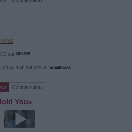
éos
Commentaires
e CD sur
ion au meilleur prix sur
éos
Commentaires
 Hold You»