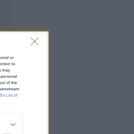
sonal or
ection to
ou may
 personal
out of the
 downstream
B’s List of