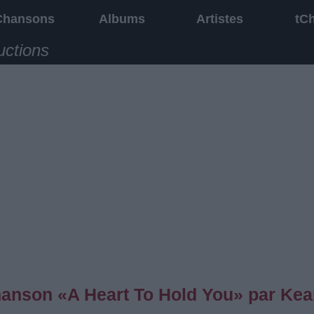
Chansons
Albums
Artistes
tC
uctions
chanson «A Heart To Hold You» par Ke