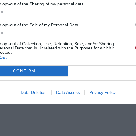
s
o opt-out of the Sharing of my personal data.
In
o opt-out of the Sale of my Personal Data.
In
o opt-out of Collection, Use, Retention, Sale, and/or Sharing
 qui me double
ersonal Data that Is Unrelated with the Purposes for which it
lected.
Out
s
CONFIRM
Data Deletion
Data Access
Privacy Policy