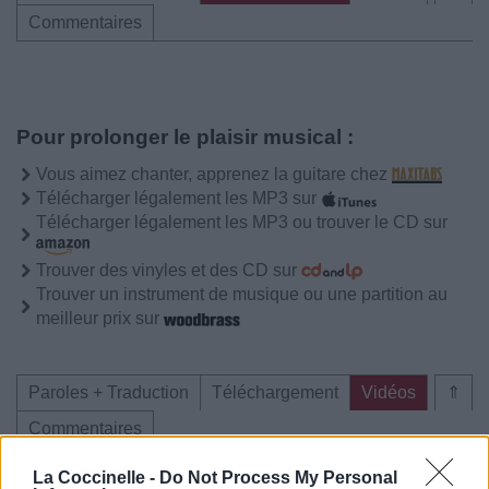
Commentaires
Pour prolonger le plaisir musical :
Vous aimez chanter, apprenez la guitare chez
Télécharger légalement les MP3 sur
Télécharger légalement les MP3 ou trouver le CD sur
Trouver des vinyles et des CD sur
Trouver un instrument de musique ou une partition au
meilleur prix sur
Paroles + Traduction
Téléchargement
Vidéos
⇑
Commentaires
La Coccinelle -
Do Not Process My Personal