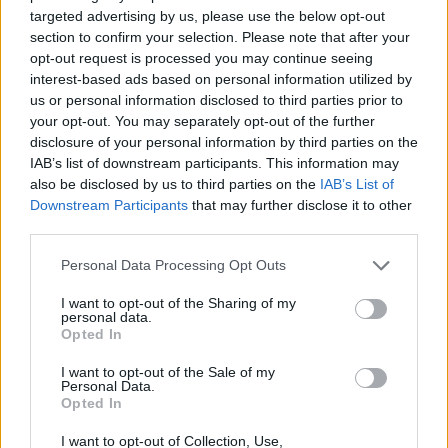
Trouver un instrument de musique ou une partition au
targeted advertising by us, please use the below opt-out
meilleur prix sur
section to confirm your selection. Please note that after your
opt-out request is processed you may continue seeing
interest-based ads based on personal information utilized by
Paroles + Traduction
Téléchargement
Vidéos
⇑
us or personal information disclosed to third parties prior to
your opt-out. You may separately opt-out of the further
Commentaires
disclosure of your personal information by third parties on the
IAB’s list of downstream participants. This information may
Voir la vidéo de «Heavy Rain»
also be disclosed by us to third parties on the
IAB’s List of
Downstream Participants
that may further disclose it to other
third parties.
Personal Data Processing Opt Outs
I want to opt-out of the Sharing of my
personal data.
Paroles + Traduction
Téléchargement
Vidéos
⇑
Opted In
Commentaires
I want to opt-out of the Sale of my
Personal Data.
Opted In
Dire «merci» pour cette traduction
Corriger une erreur
I want to opt-out of Collection, Use,