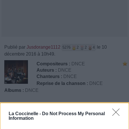
Publié par
Jusdorange1112
le 10
5276
2
2
4
décembre 2016 à 10h49.
Compositeurs :
DNCE
Auteurs :
DNCE
Chanteurs :
DNCE
Reprise de la chanson :
DNCE
Albums :
DNCE
Paroles + Traduction
Téléchargement
Vidéos
⇑
La Coccinelle -
Do Not Process My Personal
Information
Commentaires