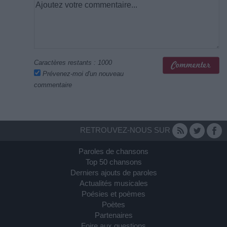
Caractères restants :
1000
Prévenez-moi d'un nouveau
commentaire
RETROUVEZ-NOUS SUR
Paroles de chansons
Top 50 chansons
Derniers ajouts de paroles
Actualités musicales
Poésies et poèmes
Poètes
Partenaires
Foire aux questions