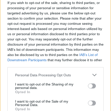
If you wish to opt-out of the sale, sharing to third parties, or
processing of your personal or sensitive information for
targeted advertising by us, please use the below opt-out
Pour prolonger le plaisir musical :
section to confirm your selection. Please note that after your
opt-out request is processed you may continue seeing
Vous aimez chanter, apprenez la guitare chez
interest-based ads based on personal information utilized by
Télécharger légalement les MP3 sur
us or personal information disclosed to third parties prior to
Télécharger légalement les MP3 ou trouver le CD sur
your opt-out. You may separately opt-out of the further
disclosure of your personal information by third parties on the
Trouver des vinyles et des CD sur
IAB’s list of downstream participants. This information may
Trouver un instrument de musique ou une partition au
also be disclosed by us to third parties on the
IAB’s List of
meilleur prix sur
Downstream Participants
that may further disclose it to other
third parties.
Personal Data Processing Opt Outs
Paroles + Traduction
Téléchargement
Vidéos
⇑
I want to opt-out of the Sharing of my
Commentaires
personal data.
Opted In
Paroles + Traduction
Téléchargement
Vidéos
⇑
I want to opt-out of the Sale of my
Personal Data.
Commentaires
Opted In