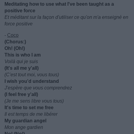
Meditating how to use what I've been taught as a
positive force
Et méditant sur la façon d'utiliser ce qu'on m'a enseigné en
force positive
-
Coco
(Chorus:)
Oh! (Oh!)
This is who I am
Voilà qui je suis
(It's all me y'all)
(C'est tout moi, vous tous)
I wish you'd understand
J'espère que vous comprendrez
(I feel free y'all)
(Je me sens libre vous tous)
It's time to set me free
Il est temps de me libérer
My guardian angel
Mon ange gardien
No! (No!)