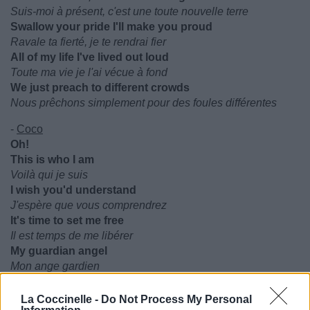
Suis-moi à présent, c'est une toute nouvelle terre
Swallow your pride I'll make you proud
Ravale ta fierté, je te rendrai fier
All of my life I've lived out loud
Toute ma vie je l'ai vécue à fond
We just preach to different crowds
Nous prêchons simplement pour des foules différentes
-
Coco
Oh!
This is who I am
Voilà qui je suis
I wish you'd understand
J'espère que vous comprendrez
It's time to set me free
Il est temps de me libérer
My guardian angel
Mon ange gardien
(Chorus)
La Coccinelle -
Do Not Process My Personal