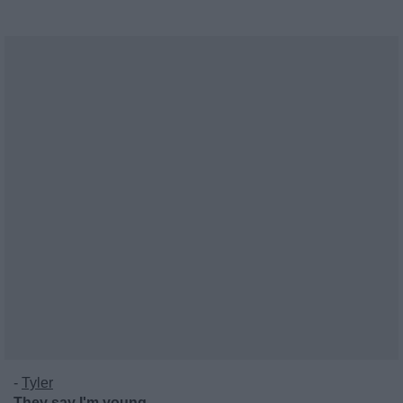
-
Tyler
They say I'm young