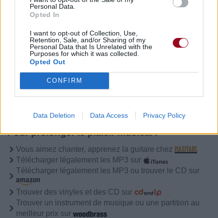
Chanteurs :
Tyler James Williams
Personal Data.
Opted In
Albums :
Let It Shine [BO]
I want to opt-out of Collection, Use,
Retention, Sale, and/or Sharing of my
Personal Data that Is Unrelated with the
Purposes for which it was collected.
Opted Out
Paroles + Traduction
Téléchargement
Vidéos
⇑
CONFIRM
Commentaires
Data Deletion
Data Access
Privacy Policy
Pour prolonger le plaisir musical :
Vous aimez chanter, apprenez la guitare chez
Télécharger légalement les MP3 sur
Télécharger légalement les MP3 ou trouver le CD sur
Trouver des vinyles et des CD sur
Trouver un instrument de musique ou une partition au
meilleur prix sur