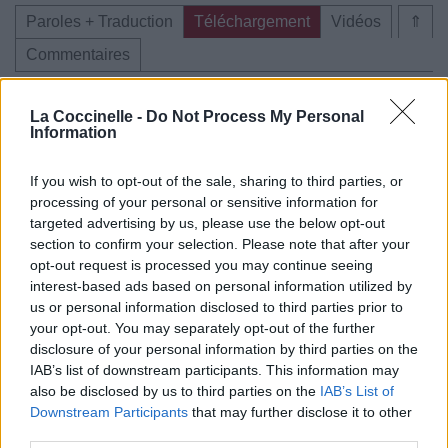
Paroles + Traduction
Téléchargement
Vidéos
⇑
Commentaires
La Coccinelle -
Do Not Process My Personal
Information
Pour prolonger le plaisir musical :
If you wish to opt-out of the sale, sharing to third parties, or
Vous aimez chanter, apprenez la guitare chez
processing of your personal or sensitive information for
Télécharger légalement les MP3 sur
targeted advertising by us, please use the below opt-out
Télécharger légalement les MP3 ou trouver le CD sur
section to confirm your selection. Please note that after your
opt-out request is processed you may continue seeing
Trouver des vinyles et des CD sur
interest-based ads based on personal information utilized by
Trouver un instrument de musique ou une partition au
us or personal information disclosed to third parties prior to
meilleur prix sur
your opt-out. You may separately opt-out of the further
disclosure of your personal information by third parties on the
IAB’s list of downstream participants. This information may
also be disclosed by us to third parties on the
IAB’s List of
Paroles + Traduction
Téléchargement
Vidéos
⇑
Downstream Participants
that may further disclose it to other
Commentaires
third parties.