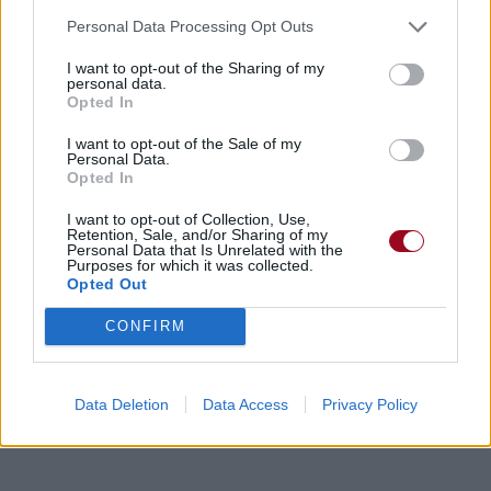
Voir la vidéo de «Show Me»
Personal Data Processing Opt Outs
I want to opt-out of the Sharing of my
personal data.
Opted In
I want to opt-out of the Sale of my
Personal Data.
Concert/Live
Concert/Live
Opted In
I want to opt-out of Collection, Use,
Retention, Sale, and/or Sharing of my
Personal Data that Is Unrelated with the
Purposes for which it was collected.
Opted Out
Paroles + Traduction
Téléchargement
Vidéos
⇑
CONFIRM
Commentaires
Data Deletion
Data Access
Privacy Policy
Dire «merci» pour cette traduction
Corriger une erreur