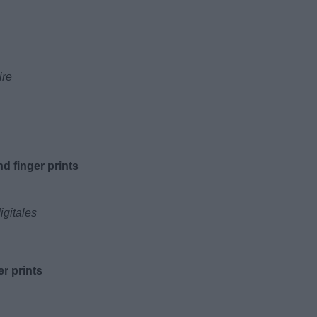
ire
d finger prints
igitales
er prints