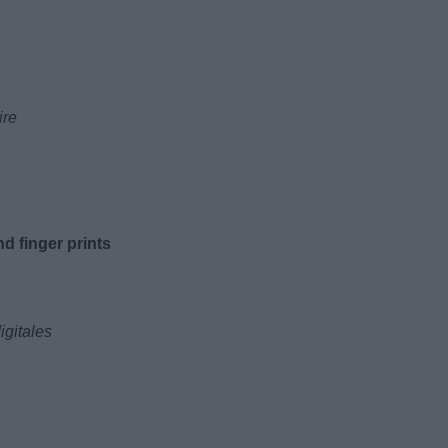
ire
d finger prints
igitales