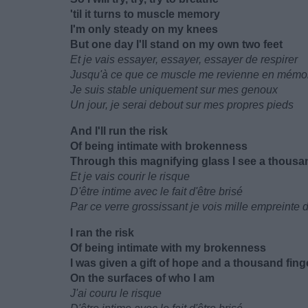
'til it turns to muscle memory
I'm only steady on my knees
But one day I'll stand on my own two feet
Et je vais essayer, essayer, essayer de respirer
Jusqu'à ce que ce muscle me revienne en mémo
Je suis stable uniquement sur mes genoux
Un jour, je serai debout sur mes propres pieds
And I'll run the risk
Of being intimate with brokenness
Through this magnifying glass I see a thousan
Et je vais courir le risque
D'être intime avec le fait d'être brisé
Par ce verre grossissant je vois mille empreinte d
I ran the risk
Of being intimate with my brokenness
I was given a gift of hope and a thousand fing
On the surfaces of who I am
J'ai couru le risque