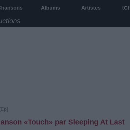
Chansons
Albums
Artistes
tC
uctions
[Ep]
chanson «Touch» par Sleeping At Last