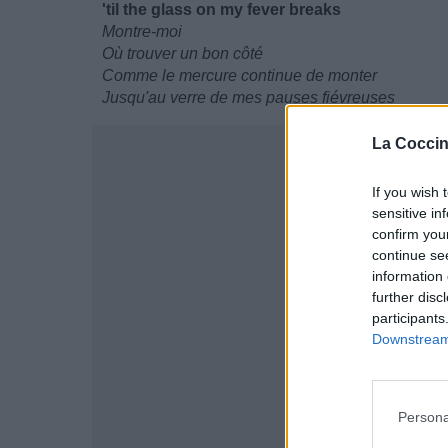
'til the glass on my fever breaks
Montre-moi
Où trouver un bon côté
Comme le mercure continue de monter
Jusqu'au verre de mes pauses fiévreuses
La Coccin
If you wish 
sensitive in
confirm you
continue se
information 
further disc
participants
Downstream 
Persona