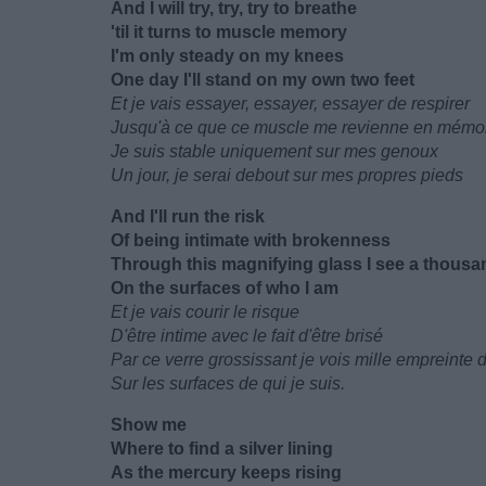
And I will try, try, try to breathe
'til it turns to muscle memory
I'm only steady on my knees
One day I'll stand on my own two feet
Et je vais essayer, essayer, essayer de respirer
Jusqu'à ce que ce muscle me revienne en mémo
Je suis stable uniquement sur mes genoux
Un jour, je serai debout sur mes propres pieds
And I'll run the risk
Of being intimate with brokenness
Through this magnifying glass I see a thousan
On the surfaces of who I am
Et je vais courir le risque
D'être intime avec le fait d'être brisé
Par ce verre grossissant je vois mille empreinte d
Sur les surfaces de qui je suis.
Show me
Where to find a silver lining
As the mercury keeps rising