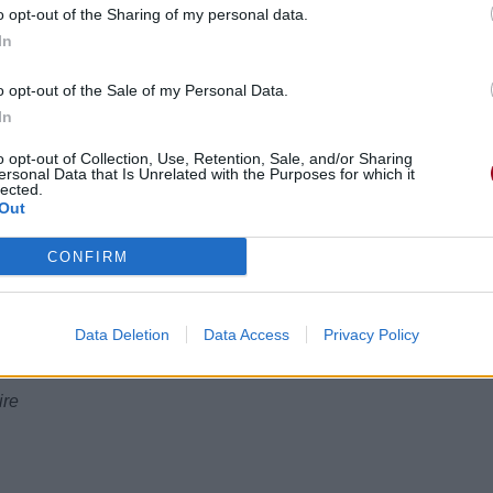
o opt-out of the Sharing of my personal data.
In
o opt-out of the Sale of my Personal Data.
ugh to hold this tired body up
In
o opt-out of Collection, Use, Retention, Sale, and/or Sharing
ersonal Data that Is Unrelated with the Purposes for which it
lected.
Out
ez fort pour soutenir ce corps fatigué
CONFIRM
Data Deletion
Data Access
Privacy Policy
ire