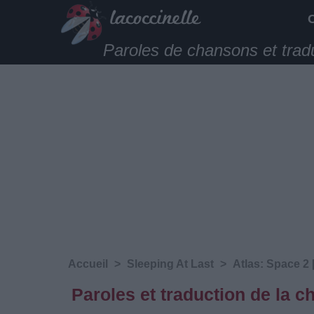
Paroles de chansons et trad
Accueil
>
Sleeping At Last
>
Atlas: Space 2 
Paroles et traduction de la 