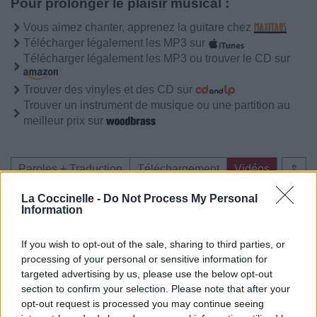
Pour prolonger le plaisir musical :
Vous aimez chanter, apprenez la guitare chez
Télécharger légalement les MP3 sur
Télécharger légalement les MP3 ou trouver le CD sur
Trouver des vinyles et des CD sur
Trouver un instrument de musique ou une partition au
meilleur prix sur
Paroles + Traduction
Téléchargement
Vidéos
⇑
Commentaires
La Coccinelle -
Do Not Process My Personal
Information
Voir la vidéo de «Desafinado»
If you wish to opt-out of the sale, sharing to third parties, or
processing of your personal or sensitive information for
targeted advertising by us, please use the below opt-out
section to confirm your selection. Please note that after your
opt-out request is processed you may continue seeing