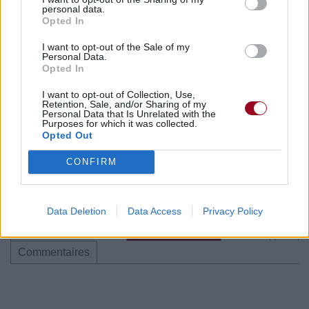
personal data.
Opted In
I want to opt-out of the Sale of my
Personal Data.
Opted In
I want to opt-out of Collection, Use,
Publié par
Monloulou07
le 20 janvier
5345
2
2
5
Retention, Sale, and/or Sharing of my
Personal Data that Is Unrelated with the
2017 à 23h42.
Purposes for which it was collected.
Opted Out
Chanteurs :
Sia
Albums :
Healing Is Difficult
CONFIRM
Data Deletion
Data Access
Privacy Policy
Paroles + Traduction
Téléchargement
Vidéos
⇑
Commentaires