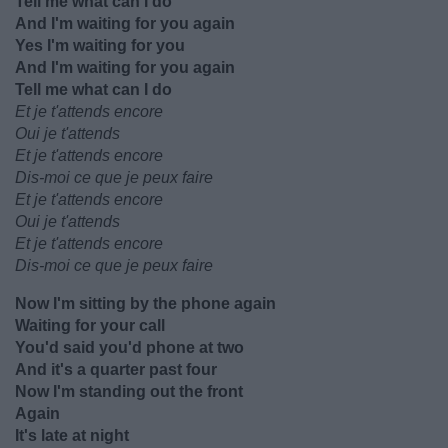
Tell me what can I do
And I'm waiting for you again
Yes I'm waiting for you
And I'm waiting for you again
Tell me what can I do
Et je t'attends encore
Oui je t'attends
Et je t'attends encore
Dis-moi ce que je peux faire
Et je t'attends encore
Oui je t'attends
Et je t'attends encore
Dis-moi ce que je peux faire
Now I'm sitting by the phone again
Waiting for your call
You'd said you'd phone at two
And it's a quarter past four
Now I'm standing out the front
Again
It's late at night