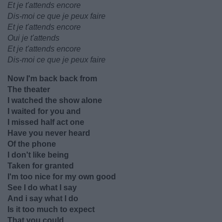
Et je t'attends encore
Dis-moi ce que je peux faire
Et je t'attends encore
Oui je t'attends
Et je t'attends encore
Dis-moi ce que je peux faire
Now I'm back back from
The theater
I watched the show alone
I waited for you and
I missed half act one
Have you never heard
Of the phone
I don't like being
Taken for granted
I'm too nice for my own good
See I do what I say
And i say what I do
Is it too much to expect
That you could