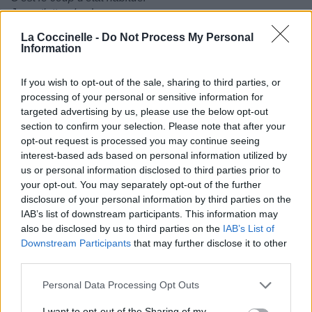
Je ne t'attends plus
Je ne t'attends pas
La Coccinelle -
Do Not Process My Personal
Je ne t'attends plus
Information
Puis-je vous montrer la porte
Je ne t'attends plus
If you wish to opt-out of the sale, sharing to third parties, or
Je ne t'attends pas
processing of your personal or sensitive information for
Je ne t'attends plus
targeted advertising by us, please use the below opt-out
Je ne manque rien pour toi
section to confirm your selection. Please note that after your
opt-out request is processed you may continue seeing
interest-based ads based on personal information utilized by
us or personal information disclosed to third parties prior to
your opt-out. You may separately opt-out of the further
disclosure of your personal information by third parties on the
IAB’s list of downstream participants. This information may
also be disclosed by us to third parties on the
IAB’s List of
Downstream Participants
that may further disclose it to other
third parties.
Personal Data Processing Opt Outs
I want to opt-out of the Sharing of my