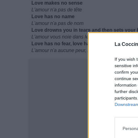
Love makes no sense
L'amour n'a pas de tête
Love has no name
L'amour n'a pas de nom
Love drowns you in tears and then sets your h
L'amour vous noie dans les larmes et ensuite e
Love has no fear, love has no reason
La Coccin
L'amour n'a aucune peur, l'amour n'a pas de rais
If you wish 
sensitive in
confirm you
continue se
information 
further disc
participants
Downstream 
Persona