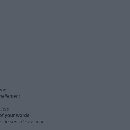
ever
rnellement
mière
 of your words
er le sens de vos mots