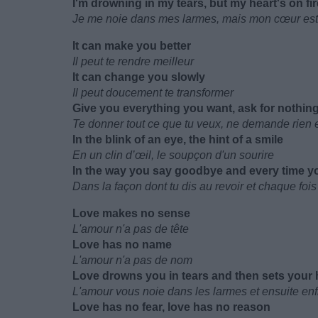
I'm drowning in my tears, but my heart's on fir
Je me noie dans mes larmes, mais mon cœur est
It can make you better
Il peut te rendre meilleur
It can change you slowly
Il peut doucement te transformer
Give you everything you want, ask for nothing
Te donner tout ce que tu veux, ne demande rien 
In the blink of an eye, the hint of a smile
En un clin d’œil, le soupçon d'un sourire
In the way you say goodbye and every time y
Dans la façon dont tu dis au revoir et chaque foi
Love makes no sense
L'amour n'a pas de tête
Love has no name
L'amour n'a pas de nom
Love drowns you in tears and then sets your h
L'amour vous noie dans les larmes et ensuite e
Love has no fear, love has no reason