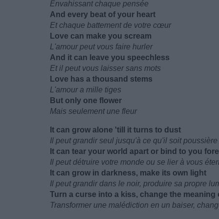
Envahissant chaque pensée
And every beat of your heart
Et chaque battement de votre cœur
Love can make you scream
L'amour peut vous faire hurler
And it can leave you speechless
Et il peut vous laisser sans mots
Love has a thousand stems
L'amour a mille tiges
But only one flower
Mais seulement une fleur
It can grow alone 'till it turns to dust
Il peut grandir seul jusqu'à ce qu'il soit poussière
It can tear your world apart or bind to you for
Il peut détruire votre monde ou se lier à vous éte
It can grow in darkness, make its own light
Il peut grandir dans le noir, produire sa propre lu
Turn a curse into a kiss, change the meaning
Transformer une malédiction en un baiser, chang