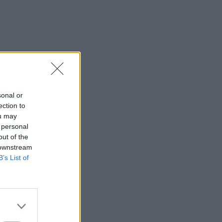
sonal or
ection to
ou may
 personal
out of the
 downstream
B’s List of