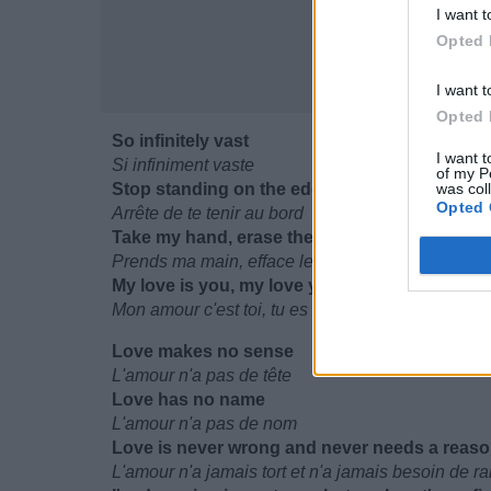
I want t
Opted 
I want t
Opted 
So infinitely vast
I want t
Si infiniment vaste
of my P
Stop standing on the edge
was col
Opted 
Arrête de te tenir au bord
Take my hand, erase the past forever
Prends ma main, efface le passé pour toujours
My love is you, my love you are
Mon amour c'est toi, tu es mon amour
Love makes no sense
L'amour n'a pas de tête
Love has no name
L'amour n'a pas de nom
Love is never wrong and never needs a reas
L'amour n'a jamais tort et n'a jamais besoin de r