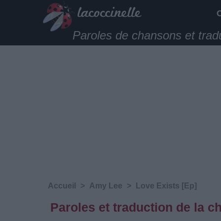
Paroles de chansons et trad
Accueil
>
Amy Lee
>
Love Exists [Ep]
Paroles et traduction de la 