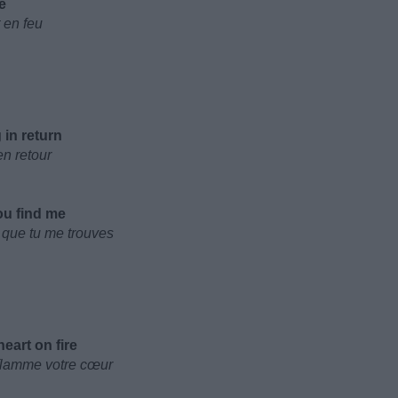
e
 en feu
 in return
en retour
ou find me
s que tu me trouves
eart on fire
nflamme votre cœur