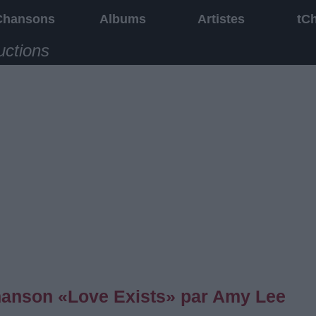
Chansons
Albums
Artistes
tC
uctions
chanson «Love Exists» par Amy Lee