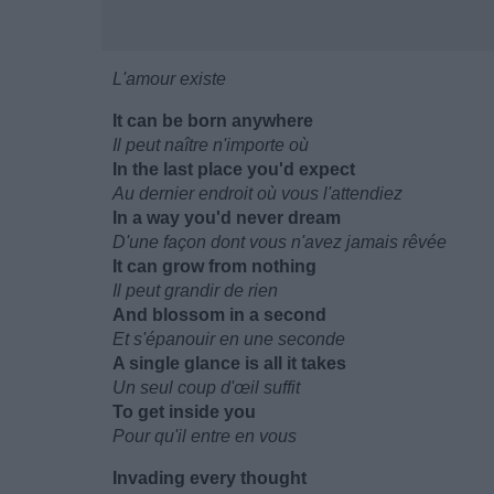
L'amour existe
It can be born anywhere
Il peut naître n'importe où
In the last place you'd expect
Au dernier endroit où vous l'attendiez
In a way you'd never dream
D'une façon dont vous n'avez jamais rêvée
It can grow from nothing
Il peut grandir de rien
And blossom in a second
Et s'épanouir en une seconde
A single glance is all it takes
Un seul coup d'œil suffit
To get inside you
Pour qu'il entre en vous
Invading every thought