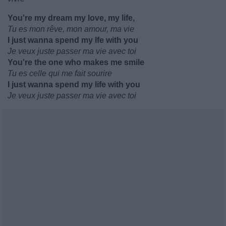
You're my dream my love, my life,
Tu es mon rêve, mon amour, ma vie
I just wanna spend my lfe with you
Je veux juste passer ma vie avec toi
You're the one who makes me smile
Tu es celle qui me fait sourire
I just wanna spend my life with you
Je veux juste passer ma vie avec toi