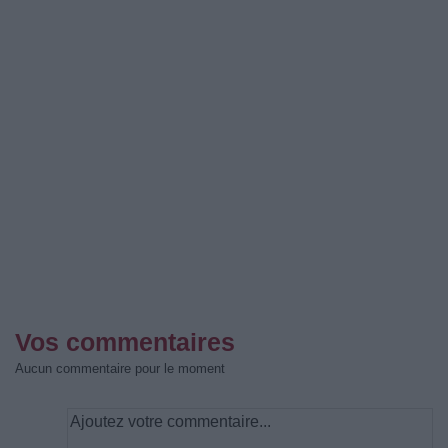
Vos commentaires
Aucun commentaire pour le moment