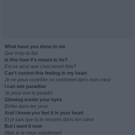
What have you done to me
Que m'as-tu fait
Is this how it's meant to be?
Est-ce ainsi que c'est censé être?
Can't control this feeling in my heart
Je ne peux contrôler ce sentiment dans mon cœur
I can see paradise
Je peux voir le paradis
Glowing inside your eyes
Briller dans tes yeux
And I know you feel it in your heart
Et je sais que tu le ressens dans ton cœur
But I want it now
Mais je le veux maintenant