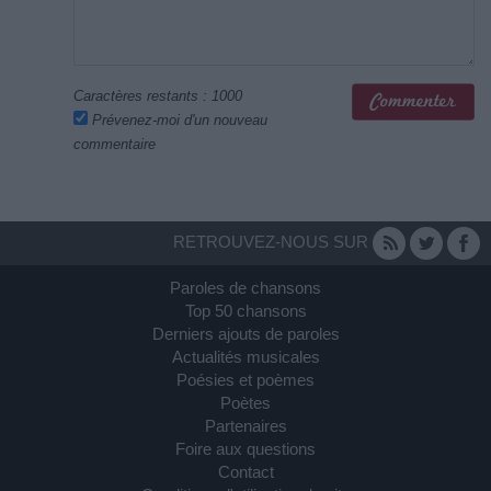
Caractères restants :
1000
Prévenez-moi d'un nouveau
commentaire
RETROUVEZ-NOUS SUR
Paroles de chansons
Top 50 chansons
Derniers ajouts de paroles
Actualités musicales
Poésies et poèmes
Poètes
Partenaires
Foire aux questions
Contact