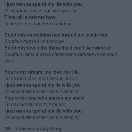
I just wanna spend my life with you
Je voudrais passer ma vie avec toi
Time will show me how
Le temps me montrera comment
Suddenly everything has turned me inside out
Soudain tout m'a chamboulé
Suddenly loves the thing that I can't live without
Soudain l'amour est la chose sans laquelle je ne peux
vivre
You're my dream, my love, my life,
Tu es mon rêve, mon amour, ma vie
I just wanna spend my lfe with you
Je veux juste passer ma vie avec toi
You're the one who makes me smile
Tu es celle qui me fait sourire
I just wanna spend my life with you
Je veux juste passer ma vie avec toi
Oh... Love is a crazy thing