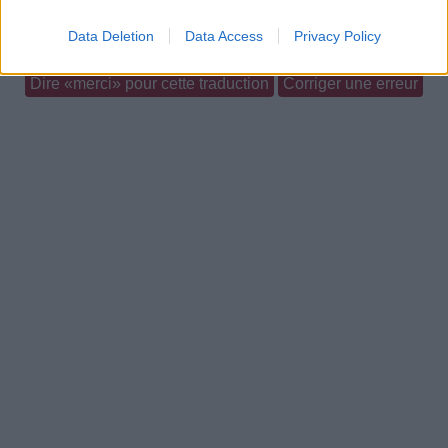
Commentaires
Data Deletion
Data Access
Privacy Policy
Dire «merci» pour cette traduction
Corriger une erreur