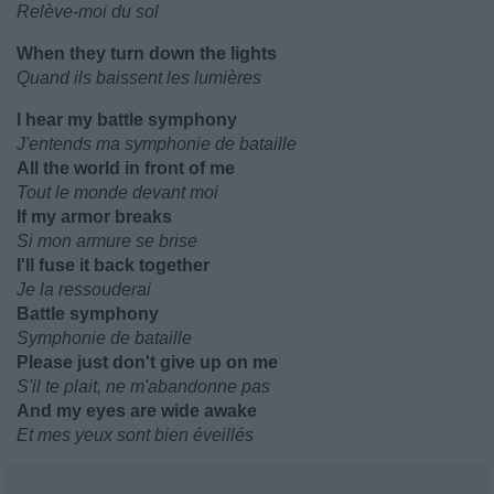
Relève-moi du sol
When they turn down the lights
Quand ils baissent les lumières
I hear my battle symphony
J'entends ma symphonie de bataille
All the world in front of me
Tout le monde devant moi
If my armor breaks
Si mon armure se brise
I'll fuse it back together
Je la ressouderai
Battle symphony
Symphonie de bataille
Please just don't give up on me
S'il te plait, ne m'abandonne pas
And my eyes are wide awake
Et mes yeux sont bien éveillés