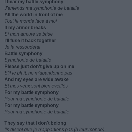
I hear my battle symphony
J'entends ma symphonie de bataille
All the world in front of me
Tout le monde face à moi
If my armor breaks
Si mon armure se brise
I'll fuse it back together
Je la ressouderai
Battle symphony
Symphonie de bataille
Please just don't give up on me
S'il te plait, ne m'abandonne pas
And my eyes are wide awake
Et mes yeux sont bien éveillés
For my battle symphony
Pour ma symphonie de bataille
For my battle symphony
Pour ma symphonie de bataille
They say that I don't belong
Ils disent que je n'appartiens pas (à leur monde)