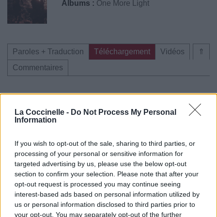
Albums :
One More Light
Paroles + Traduction
Téléchargement
Vidéos
⇑
Commentaires
La Coccinelle -
Do Not Process My Personal
Pour prolonger le plaisir musical :
Information
Vous aimez chanter, apprenez la guitare chez
If you wish to opt-out of the sale, sharing to third parties, or
Télécharger légalement les MP3 sur
processing of your personal or sensitive information for
Télécharger légalement les MP3 ou trouver le CD sur
targeted advertising by us, please use the below opt-out
section to confirm your selection. Please note that after your
Trouver des vinyles et des CD sur
opt-out request is processed you may continue seeing
Trouver un instrument de musique ou une partition au
interest-based ads based on personal information utilized by
meilleur prix sur
us or personal information disclosed to third parties prior to
your opt-out. You may separately opt-out of the further