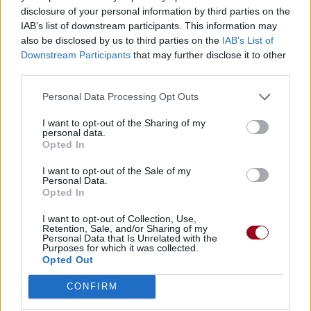
disclosure of your personal information by third parties on the
Paroles + Traduction
Téléchargement
Vidéos
⇑
IAB’s list of downstream participants. This information may
also be disclosed by us to third parties on the
IAB’s List of
Commentaires
Downstream Participants
that may further disclose it to other
third parties.
Voir la vidéo de «Battle
Personal Data Processing Opt Outs
Symphony»
I want to opt-out of the Sharing of my
personal data.
Opted In
I want to opt-out of the Sale of my
Personal Data.
Clip vidéo
Concert/Live
Opted In
I want to opt-out of Collection, Use,
Retention, Sale, and/or Sharing of my
Personal Data that Is Unrelated with the
Purposes for which it was collected.
Opted Out
Chanson sans vidéo
Chanson sans vidéo
CONFIRM
Paroles + Traduction
Téléchargement
Vidéos
⇑