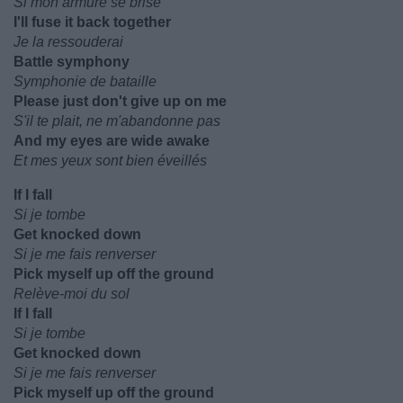
Si mon armure se brise
I'll fuse it back together
Je la ressouderai
Battle symphony
Symphonie de bataille
Please just don't give up on me
S'il te plait, ne m'abandonne pas
And my eyes are wide awake
Et mes yeux sont bien éveillés
If I fall
Si je tombe
Get knocked down
Si je me fais renverser
Pick myself up off the ground
Relève-moi du sol
If I fall
Si je tombe
Get knocked down
Si je me fais renverser
Pick myself up off the ground