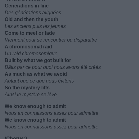
Generations in line
Des générations alignées
Old and then the youth
Les anciens puis les jeunes
Come to meet or fade
Viennent pour se rencontrer ou disparaitre
A chromosomal raid
Un raid chromosomique
Built by what we got built for
Bâtis par ce pour quoi nous avons été créés
As much as what we avoid
Autant que ce que nous évitons
So the mystery lifts
Ainsi le mystère se lève
We know enough to admit
Nous en connaissons assez pour admettre
We know enough to admit
Nous en connaissons assez pour admettre
(Chorus:)