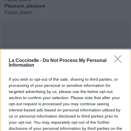
Pleasure, pleasure
Plaisir, plaisir
La Coccinelle -
Do Not Process My Personal
Information
If you wish to opt-out of the sale, sharing to third parties, or
processing of your personal or sensitive information for
targeted advertising by us, please use the below opt-out
section to confirm your selection. Please note that after your
opt-out request is processed you may continue seeing
interest-based ads based on personal information utilized by
us or personal information disclosed to third parties prior to
your opt-out. You may separately opt-out of the further
disclosure of your personal information by third parties on the