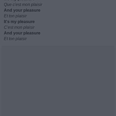
Que c'est mon plaisir
And your pleasure
Et ton plaisir
It's my pleasure
C'est mon plaisir
And your pleasure
Et ton plaisir