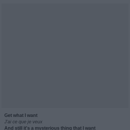
Get what I want
J'ai ce que je veux
And still it's a mysterious thing that I want