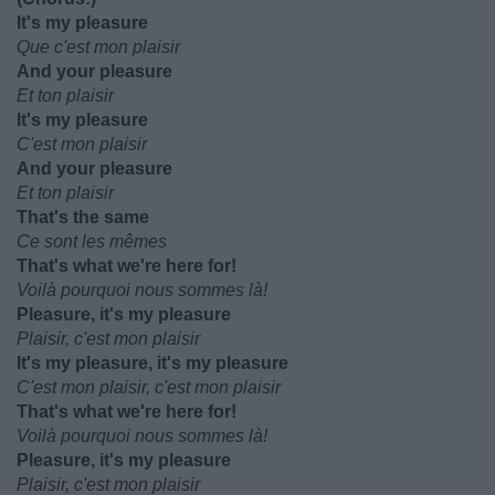
It's my pleasure
Que c'est mon plaisir
And your pleasure
Et ton plaisir
It's my pleasure
C'est mon plaisir
And your pleasure
Et ton plaisir
That's the same
Ce sont les mêmes
That's what we're here for!
Voilà pourquoi nous sommes là!
Pleasure, it's my pleasure
Plaisir, c'est mon plaisir
It's my pleasure, it's my pleasure
C'est mon plaisir, c'est mon plaisir
That's what we're here for!
Voilà pourquoi nous sommes là!
Pleasure, it's my pleasure
Plaisir, c'est mon plaisir