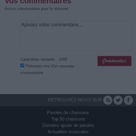
Vos commentaires
Aucun commentaire pour le moment
Caractères restants :
1000
Prévenez-moi d'un nouveau
commentaire
RETROUVEZ-NOUS SUR
Paroles de chansons
Top 50 chansons
Derniers ajouts de paroles
Actualités musicales