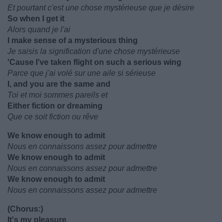
Et pourtant c'est une chose mystérieuse que je désire
So when I get it
Alors quand je l'ai
I make sense of a mysterious thing
Je saisis la signification d'une chose mystérieuse
'Cause I've taken flight on such a serious wing
Parce que j'ai volé sur une aile si sérieuse
I, and you are the same and
Toi et moi sommes pareils et
Either fiction or dreaming
Que ce soit fiction ou rêve
We know enough to admit
Nous en connaissons assez pour admettre
We know enough to admit
Nous en connaissons assez pour admettre
We know enough to admit
Nous en connaissons assez pour admettre
(Chorus:)
It's my pleasure