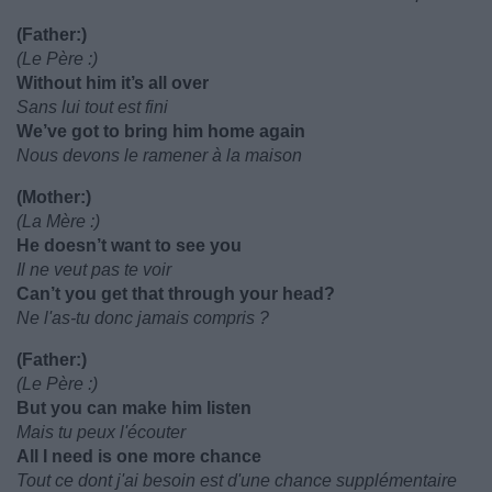
(Father:)
(Le Père :)
Without him it’s all over
Sans lui tout est fini
We’ve got to bring him home again
Nous devons le ramener à la maison
(Mother:)
(La Mère :)
He doesn’t want to see you
Il ne veut pas te voir
Can’t you get that through your head?
Ne l'as-tu donc jamais compris ?
(Father:)
(Le Père :)
But you can make him listen
Mais tu peux l'écouter
All I need is one more chance
Tout ce dont j'ai besoin est d'une chance supplémentaire