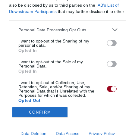
also be disclosed by us to third parties on the
IAB’s List of
Downstream Participants
that may further disclose it to other
Paroles + Traduction
Téléchargement
Vidéos
⇑
third parties.
Commentaires
Personal Data Processing Opt Outs
Voir la vidéo de «Unsteady»
I want to opt-out of the Sharing of my
personal data.
Opted In
I want to opt-out of the Sale of my
Personal Data.
Opted In
Chanson sans vidéo
Concert/Live
I want to opt-out of Collection, Use,
Retention, Sale, and/or Sharing of my
Personal Data that Is Unrelated with the
Purposes for which it was collected.
Opted Out
CONFIRM
Chanson sans vidéo
Paroles + Traduction
Téléchargement
Vidéos
⇑
Data Deletion
Data Access
Privacy Policy