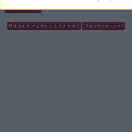
Commentaires
Dire «merci» pour cette traduction
Corriger une erreur