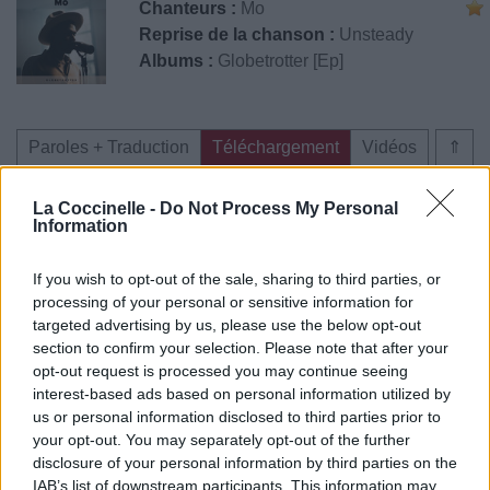
Chanteurs :
Mo
Reprise de la chanson :
Unsteady
Albums :
Globetrotter [Ep]
Paroles + Traduction
Téléchargement
Vidéos
⇑
Commentaires
La Coccinelle -
Do Not Process My Personal
Information
If you wish to opt-out of the sale, sharing to third parties, or
Pour prolonger le plaisir musical :
processing of your personal or sensitive information for
targeted advertising by us, please use the below opt-out
Vous aimez chanter, apprenez la guitare chez
section to confirm your selection. Please note that after your
Télécharger légalement les MP3 sur
opt-out request is processed you may continue seeing
Télécharger légalement les MP3 ou trouver le CD sur
interest-based ads based on personal information utilized by
us or personal information disclosed to third parties prior to
Trouver des vinyles et des CD sur
your opt-out. You may separately opt-out of the further
Trouver un instrument de musique ou une partition au
disclosure of your personal information by third parties on the
meilleur prix sur
IAB’s list of downstream participants. This information may