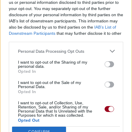
us or personal information disclosed to third parties prior to
Vous aimez chanter, apprenez la guitare chez
your opt-out. You may separately opt-out of the further
Télécharger légalement les MP3 sur
disclosure of your personal information by third parties on the
Télécharger légalement les MP3 ou trouver le CD sur
IAB’s list of downstream participants. This information may
also be disclosed by us to third parties on the
IAB’s List of
Trouver des vinyles et des CD sur
Downstream Participants
that may further disclose it to other
Trouver un instrument de musique ou une partition au
third parties.
meilleur prix sur
Personal Data Processing Opt Outs
Paroles + Traduction
Téléchargement
Vidéos
⇑
I want to opt-out of the Sharing of my
personal data.
Commentaires
Opted In
I want to opt-out of the Sale of my
Voir la vidéo de «Better »
Personal Data.
Opted In
I want to opt-out of Collection, Use,
Retention, Sale, and/or Sharing of my
Personal Data that Is Unrelated with the
Purposes for which it was collected.
Opted Out
Chanson sans vidéo
Concert/Live
CONFIRM