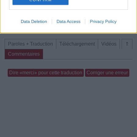
Data Deletion
Data Access
Privacy Policy
Chanson sans vidéo
Paroles + Traduction
Téléchargement
Vidéos
⇑
Commentaires
Dire «merci» pour cette traduction
Corriger une erreur