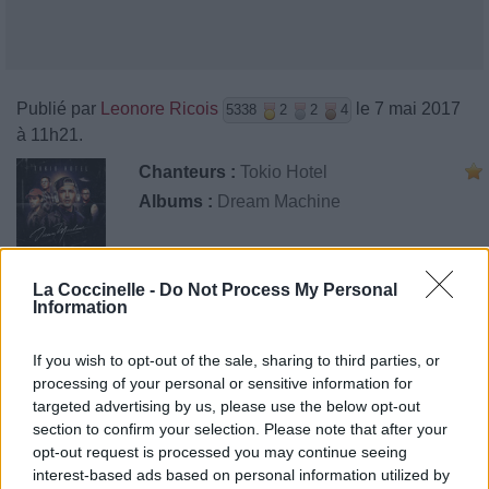
Publié par
Leonore Ricois
le 7 mai 2017
5338
2
2
4
à 11h21.
Chanteurs :
Tokio Hotel
Albums :
Dream Machine
La Coccinelle -
Do Not Process My Personal
Information
Paroles + Traduction
Téléchargement
Vidéos
⇑
Commentaires
If you wish to opt-out of the sale, sharing to third parties, or
processing of your personal or sensitive information for
targeted advertising by us, please use the below opt-out
section to confirm your selection. Please note that after your
opt-out request is processed you may continue seeing
Pour prolonger le plaisir musical :
interest-based ads based on personal information utilized by