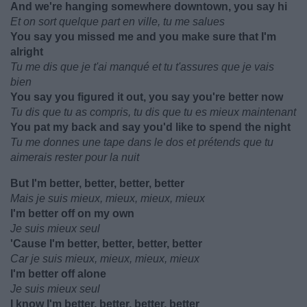
And we're hanging somewhere downtown, you say hi
Et on sort quelque part en ville, tu me salues
You say you missed me and you make sure that I'm
alright
Tu me dis que je t'ai manqué et tu t'assures que je vais
bien
You say you figured it out, you say you're better now
Tu dis que tu as compris, tu dis que tu es mieux maintenant
You pat my back and say you'd like to spend the night
Tu me donnes une tape dans le dos et prétends que tu
aimerais rester pour la nuit
But I'm better, better, better, better
Mais je suis mieux, mieux, mieux, mieux
I'm better off on my own
Je suis mieux seul
'Cause I'm better, better, better, better
Car je suis mieux, mieux, mieux, mieux
I'm better off alone
Je suis mieux seul
I know I'm better, better, better, better