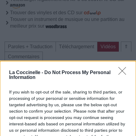
Trouver des vinyles et des CD sur
Trouver un instrument de musique ou une partition au
meilleur prix sur
Paroles + Traduction
Téléchargement
Vidéos
⇑
Commentaires
Voir la vidéo de «Better Half»
La Coccinelle -
Do Not Process My Personal
Information
If you wish to opt-out of the sale, sharing to third parties, or
processing of your personal or sensitive information for
targeted advertising by us, please use the below opt-out
Chanson sans vidéo
Concert/Live
Concert/Live
section to confirm your selection. Please note that after your
opt-out request is processed you may continue seeing
interest-based ads based on personal information utilized by
us or personal information disclosed to third parties prior to