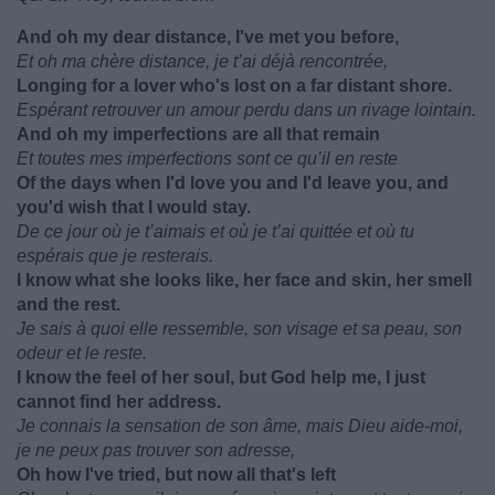
And oh my dear distance, I've met you before,
Et oh ma chère distance, je t’ai déjà rencontrée,
Longing for a lover who's lost on a far distant shore.
Espérant retrouver un amour perdu dans un rivage lointain.
And oh my imperfections are all that remain
Et toutes mes imperfections sont ce qu’il en reste
Of the days when I'd love you and I'd leave you, and
you'd wish that I would stay.
De ce jour où je t’aimais et où je t’ai quittée et où tu
espérais que je resterais.
I know what she looks like, her face and skin, her smell
and the rest.
Je sais à quoi elle ressemble, son visage et sa peau, son
odeur et le reste.
I know the feel of her soul, but God help me, I just
cannot find her address.
Je connais la sensation de son âme, mais Dieu aide-moi,
je ne peux pas trouver son adresse,
Oh how I've tried, but now all that's left