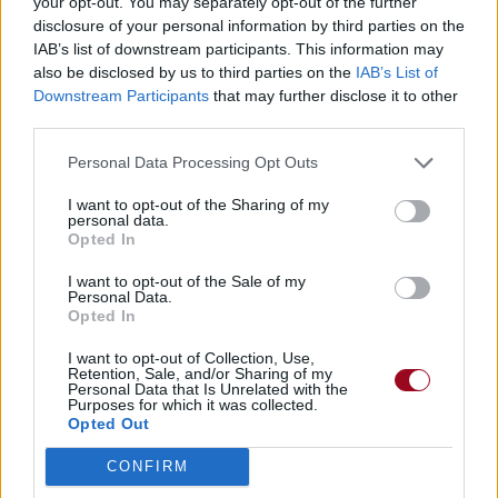
your opt-out. You may separately opt-out of the further
disclosure of your personal information by third parties on the
Concert/Live
Chanson sans vidéo
IAB’s list of downstream participants. This information may
also be disclosed by us to third parties on the
IAB’s List of
Downstream Participants
that may further disclose it to other
Paroles + Traduction
Téléchargement
Vidéos
⇑
third parties.
Commentaires
Personal Data Processing Opt Outs
Dire «merci» pour cette traduction
Corriger une erreur
I want to opt-out of the Sharing of my
personal data.
Opted In
I want to opt-out of the Sale of my
Personal Data.
Opted In
I want to opt-out of Collection, Use,
Retention, Sale, and/or Sharing of my
Personal Data that Is Unrelated with the
Purposes for which it was collected.
Opted Out
CONFIRM