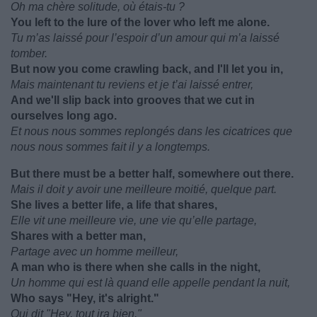
Oh ma chère solitude, où étais-tu ?
You left to the lure of the lover who left me alone.
Tu m’as laissé pour l’espoir d’un amour qui m’a laissé
tomber.
But now you come crawling back, and I'll let you in,
Mais maintenant tu reviens et je t’ai laissé entrer,
And we'll slip back into grooves that we cut in
ourselves long ago.
Et nous nous sommes replongés dans les cicatrices que
nous nous sommes fait il y a longtemps.
But there must be a better half, somewhere out there.
Mais il doit y avoir une meilleure moitié, quelque part.
She lives a better life, a life that shares,
Elle vit une meilleure vie, une vie qu’elle partage,
Shares with a better man,
Partage avec un homme meilleur,
A man who is there when she calls in the night,
Un homme qui est là quand elle appelle pendant la nuit,
Who says "Hey, it's alright."
Qui dit "Hey, tout ira bien."