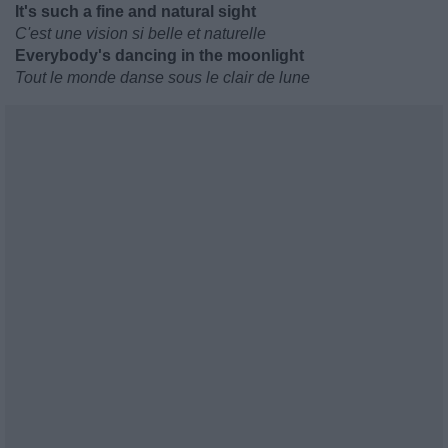
It's such a fine and natural sight
C'est une vision si belle et naturelle
Everybody's dancing in the moonlight
Tout le monde danse sous le clair de lune