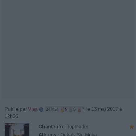
Publié par
Visa
le 13 mai 2017 à
247824
5
5
7
12h36.
Chanteurs :
Toploader
Albums :
Onka's Big Moka