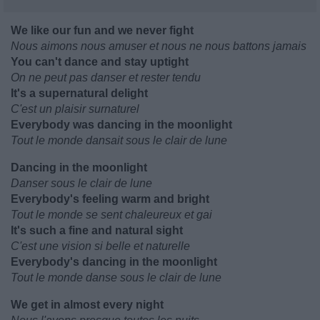
We like our fun and we never fight
Nous aimons nous amuser et nous ne nous battons jamais
You can't dance and stay uptight
On ne peut pas danser et rester tendu
It's a supernatural delight
C'est un plaisir surnaturel
Everybody was dancing in the moonlight
Tout le monde dansait sous le clair de lune
Dancing in the moonlight
Danser sous le clair de lune
Everybody's feeling warm and bright
Tout le monde se sent chaleureux et gai
It's such a fine and natural sight
C'est une vision si belle et naturelle
Everybody's dancing in the moonlight
Tout le monde danse sous le clair de lune
We get in almost every night