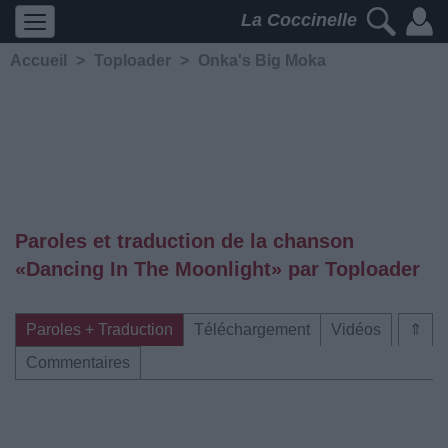
La Coccinelle
Accueil
>
Toploader
>
Onka's Big Moka
Paroles et traduction de la chanson
«Dancing In The Moonlight» par Toploader
Paroles + Traduction
Téléchargement
Vidéos
⇑
Commentaires