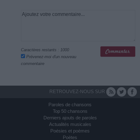
Caractères restants :
1000
Prévenez-moi d'un nouveau
commentaire
RETROUVEZ-NOUS SUR
Paroles de chansons
Top 50 chansons
Derniers ajouts de paroles
Actualités musicales
Poésies et poèmes
Poètes