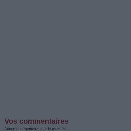
Vos commentaires
Aucun commentaire pour le moment