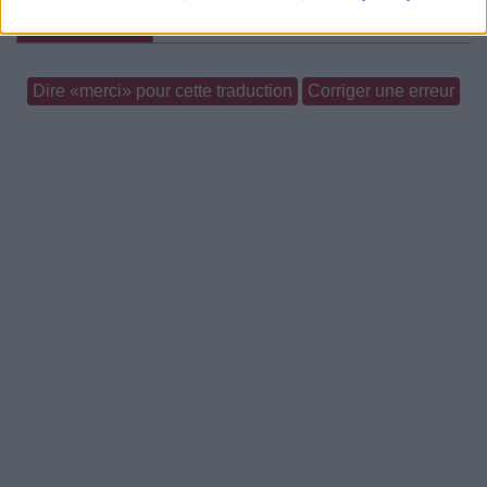
Commentaires
Dire «merci» pour cette traduction
Corriger une erreur