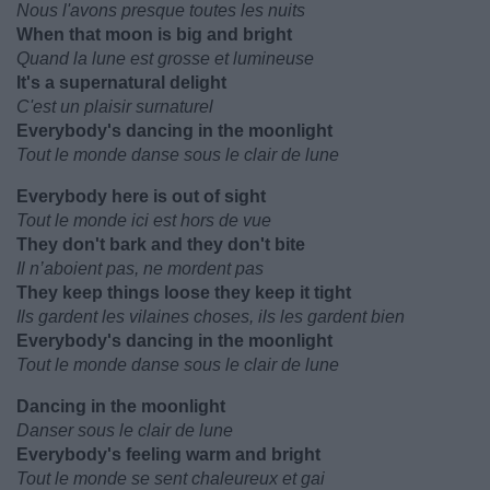
Nous l'avons presque toutes les nuits
When that moon is big and bright
Quand la lune est grosse et lumineuse
It's a supernatural delight
C'est un plaisir surnaturel
Everybody's dancing in the moonlight
Tout le monde danse sous le clair de lune
Everybody here is out of sight
Tout le monde ici est hors de vue
They don't bark and they don't bite
Il n’aboient pas, ne mordent pas
They keep things loose they keep it tight
Ils gardent les vilaines choses, ils les gardent bien
Everybody's dancing in the moonlight
Tout le monde danse sous le clair de lune
Dancing in the moonlight
Danser sous le clair de lune
Everybody's feeling warm and bright
Tout le monde se sent chaleureux et gai