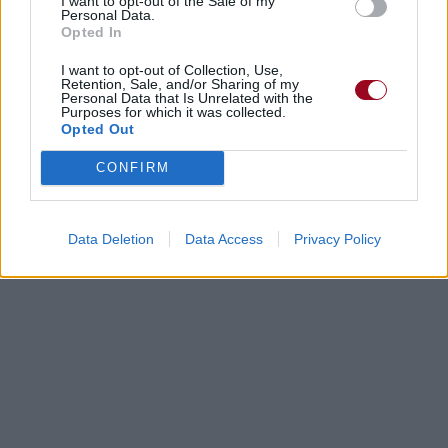
I want to opt-out of the Sale of my
Personal Data.
Opted In
Paroles + Traduction
Téléchargement
Vidéos
⇑
Commentaires
I want to opt-out of Collection, Use,
Retention, Sale, and/or Sharing of my
Personal Data that Is Unrelated with the
Purposes for which it was collected.
Dire «merci» pour cette traduction
Corriger une erreur
Opted Out
CONFIRM
Data Deletion
Data Access
Privacy Policy