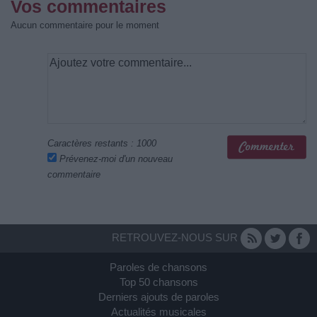
Vos commentaires
Aucun commentaire pour le moment
Caractères restants :
1000
Prévenez-moi d'un nouveau
commentaire
RETROUVEZ-NOUS SUR
Paroles de chansons
Top 50 chansons
Derniers ajouts de paroles
Actualités musicales