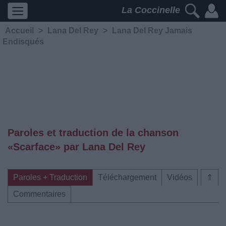
La Coccinelle
Accueil
>
Lana Del Rey
>
Lana Del Rey Jamais
Endisqués
Paroles et traduction de la chanson
«Scarface» par Lana Del Rey
Paroles + Traduction
Téléchargement
Vidéos
⇑
Commentaires