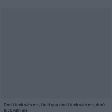
Don't fuck with me, I told you don't fuck with me, don't
fuck with me