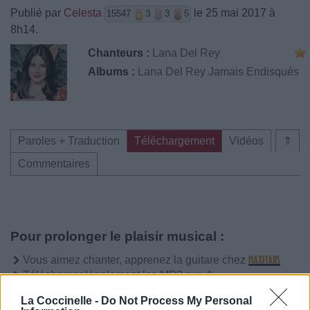
Publié par
Celesta
le 25 mai 2017 à
15547
3
3
5
8h14.
Chanteurs :
Lana Del Rey
Albums :
Lana Del Rey Jamais Endisqués
Paroles + Traduction
Téléchargement
Vidéos
⇑
Commentaires
Pour prolonger le plaisir musical :
Vous aimez chanter, apprenez la guitare chez
Télécharger légalement les MP3 sur
Télécharger légalement les MP3 ou trouver le CD sur
La Coccinelle -
Do Not Process My Personal