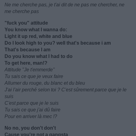
Ne me cherche pas, je t'ai dit de ne pas me chercher, ne
me cherche pas
"fuck you" attitude
You know what I wanna do:
Light it up red, white and blue
Do I look high to you? well that's because i am
That's because I am
Do you know what I had to do
To get here, man!?
Attitude "Je t'emmerde"
Tu sais ce que je veux faire
Allumer du rouge, du blanc et du bleu
J'ai l'air perché selon toi ? C'est sûrement parce que je le
suis
C'est parce que je le suis
Tu sais ce que j'ai dû faire
Pour en arriver là mec !?
No no, you don't don't
Cause you're not a gangsta