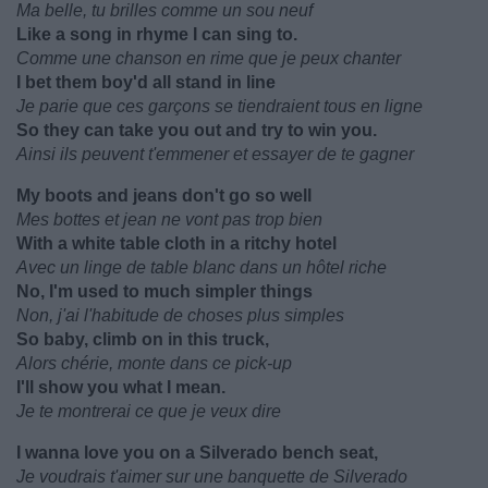
Ma belle, tu brilles comme un sou neuf
Like a song in rhyme I can sing to.
Comme une chanson en rime que je peux chanter
I bet them boy'd all stand in line
Je parie que ces garçons se tiendraient tous en ligne
So they can take you out and try to win you.
Ainsi ils peuvent t'emmener et essayer de te gagner
My boots and jeans don't go so well
Mes bottes et jean ne vont pas trop bien
With a white table cloth in a ritchy hotel
Avec un linge de table blanc dans un hôtel riche
No, I'm used to much simpler things
Non, j'ai l'habitude de choses plus simples
So baby, climb on in this truck,
Alors chérie, monte dans ce pick-up
I'll show you what I mean.
Je te montrerai ce que je veux dire
I wanna love you on a Silverado bench seat,
Je voudrais t'aimer sur une banquette de Silverado