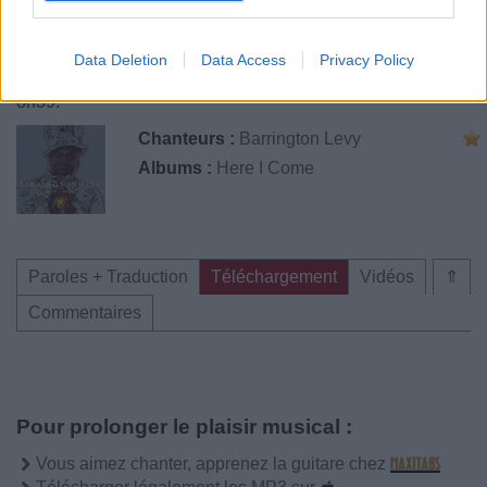
Data Deletion
Data Access
Privacy Policy
Publié par
Visa
le 10 juin 2017 à
247824
5
5
7
8h39.
Chanteurs :
Barrington Levy
Albums :
Here I Come
Paroles + Traduction
Téléchargement
Vidéos
⇑
Commentaires
Pour prolonger le plaisir musical :
Vous aimez chanter, apprenez la guitare chez