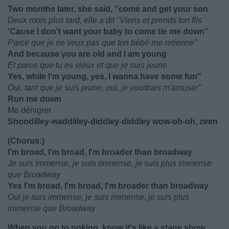
Two months later, she said, "come and get your son
Deux mois plus tard, elle a dit "Viens et prends ton fils
'Cause I don't want your baby to come tie me down"
Parce que je ne veux pas que ton bébé me retienne"
And because you are old and I am young
Et parce que tu es vieux et que je suis jeune
Yes, while I'm young, yes, I wanna have some fun"
Oui, tant que je suis jeune, oui, je voudrais m'amuser"
Run me down
Me dénigrer
Shoodilley-waddliley-diddley-diddley wow-oh-oh, zeen
(Chorus:)
I'm broad, I'm broad, I'm broader than broadway
Je suis immense, je suis immense, je suis plus immense
que Broadway
Yes I'm broad, I'm broad, I'm broader than broadway
Oui je suis immense, je suis immense, je suis plus
immense que Broadway
When you go to poking, know it's like a stage show