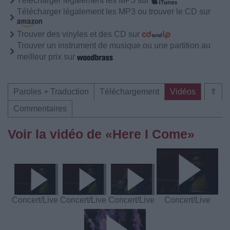
Télécharger légalement les MP3 sur
Télécharger légalement les MP3 ou trouver le CD sur
Trouver des vinyles et des CD sur
Trouver un instrument de musique ou une partition au
meilleur prix sur
Paroles + Traduction
Téléchargement
Vidéos
⇑
Commentaires
Voir la vidéo de «Here I Come»
Concert/Live
Concert/Live
Concert/Live
Concert/Live