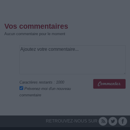
Vos commentaires
Aucun commentaire pour le moment
Caractères restants :
1000
Prévenez-moi d'un nouveau
commentaire
RETROUVEZ-NOUS SUR