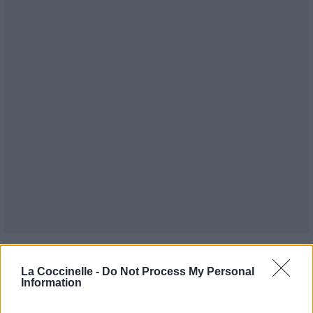
Publié par
Visa
le 22 juin 2017 à
247834
5
5
7
La Coccinelle -
Do Not Process My Personal
9h11.
Information
Chanteurs :
Foo Fighters