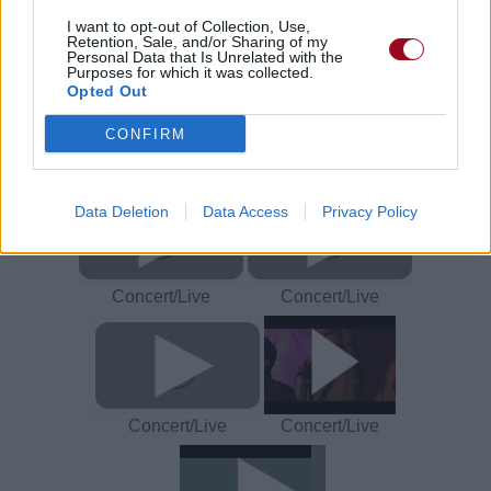
I want to opt-out of Collection, Use,
Paroles + Traduction
Téléchargement
Vidéos
⇑
Retention, Sale, and/or Sharing of my
Personal Data that Is Unrelated with the
Commentaires
Purposes for which it was collected.
Opted Out
Voir la vidéo de «The Sky is a
CONFIRM
Neighborhood»
Data Deletion
Data Access
Privacy Policy
Concert/Live
Concert/Live
Concert/Live
Concert/Live