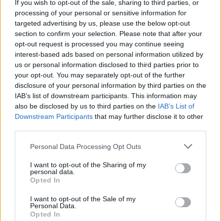
If you wish to opt-out of the sale, sharing to third parties, or
Albums :
Concrete and Gold
processing of your personal or sensitive information for
targeted advertising by us, please use the below opt-out
section to confirm your selection. Please note that after your
opt-out request is processed you may continue seeing
Paroles + Traduction
Téléchargement
Vidéos
⇑
interest-based ads based on personal information utilized by
us or personal information disclosed to third parties prior to
Commentaires
your opt-out. You may separately opt-out of the further
disclosure of your personal information by third parties on the
IAB’s list of downstream participants. This information may
also be disclosed by us to third parties on the
IAB’s List of
Downstream Participants
that may further disclose it to other
Pour prolonger le plaisir musical :
third parties.
Vous aimez chanter, apprenez la guitare chez
Personal Data Processing Opt Outs
Télécharger légalement les MP3 sur
Télécharger légalement les MP3 ou trouver le CD sur
I want to opt-out of the Sharing of my
personal data.
Opted In
Trouver des vinyles et des CD sur
Trouver un instrument de musique ou une partition au
I want to opt-out of the Sale of my
meilleur prix sur
Personal Data.
Opted In