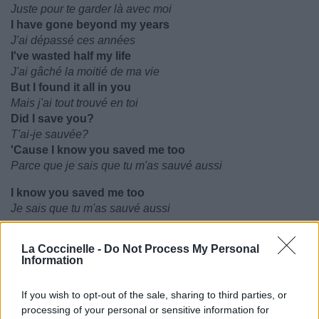
Juste pour te garder là avec moi
I have gone beyond my years
J'ai dépassé ces années
I've wasted half my life
J'ai gâché la moitié de ma vie
But I found it all in you
Mais j'ai tout trouvé en toi
Did I save you?
T'ai-je sauvée?
'Cause I know you saved me too
Parce que je sais que tu m'as sauvé aussi
I know you saved me too
Je sais que tu m'as sauvé aussi
La Coccinelle -
Do Not Process My Personal
Information
If you wish to opt-out of the sale, sharing to third parties, or
processing of your personal or sensitive information for