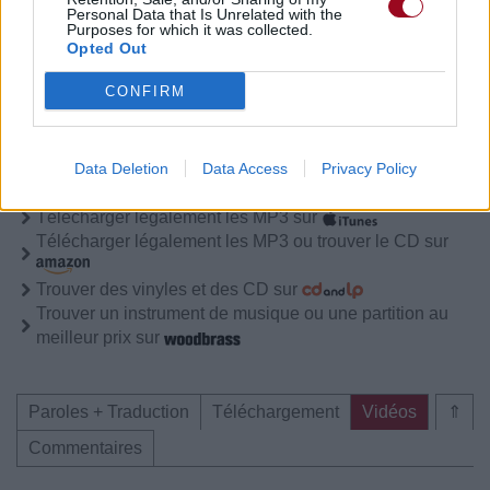
Paroles + Traduction
Téléchargement
Vidéos
⇑
Personal Data that Is Unrelated with the
Purposes for which it was collected.
Commentaires
Opted Out
CONFIRM
Pour prolonger le plaisir musical :
Data Deletion
Data Access
Privacy Policy
Vous aimez chanter, apprenez la guitare chez
Télécharger légalement les MP3 sur
Télécharger légalement les MP3 ou trouver le CD sur
Trouver des vinyles et des CD sur
Trouver un instrument de musique ou une partition au
meilleur prix sur
Paroles + Traduction
Téléchargement
Vidéos
⇑
Commentaires