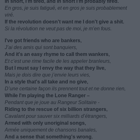
In short, I'm tired, and in short I'm probably fired.
En gros, je suis fatigué, et en gros je suis probablement
viré.
If the revolution doesn't want me I don't give a shit.
Si la révolution ne veut pas de moi, je m’en fous.
I've got friends who are bankers,
J’ai des amis qui sont banquiers,
And it's an easy rhyme to call them wankers,
Et c’est une rime facile de les appeler branleurs,
But I must say I envy the way that they live,
Mais je dois dire que j’envie leurs vies,
In a style that's all take and no give,
D’une certaine façon ils prennent tout et ne donne rien,
While I'm playing the Lone Ranger –
Pendant que je joue au Rangeur Solitaire -
Riding to the rescue of six billion strangers,
Cavalant pour sauver six milliards d’étrangers,
Armed with only unoriginal songs,
Armée uniquement de chansons banales,
And a sense that something's wrong.