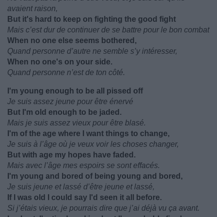
avaient raison,
But it's hard to keep on fighting the good fight
Mais c’est dur de continuer de se battre pour le bon combat
When no one else seems bothered,
Quand personne d’autre ne semble s’y intéresser,
When no one's on your side.
Quand personne n’est de ton côté.
I'm young enough to be all pissed off
Je suis assez jeune pour être énervé
But I'm old enough to be jaded.
Mais je suis assez vieux pour être blasé.
I'm of the age where I want things to change,
Je suis à l’âge où je veux voir les choses changer,
But with age my hopes have faded.
Mais avec l’âge mes espoirs se sont effacés.
I'm young and bored of being young and bored,
Je suis jeune et lassé d’être jeune et lassé,
If I was old I could say I'd seen it all before.
Si j’étais vieux, je pourrais dire que j’ai déjà vu ça avant.