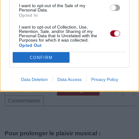
I want to opt-out of the Sale of my
Personal Data.
Opted In
I want to opt-out of Collection, Use,
Retention, Sale, and/or Sharing of my
Publié par
Mellister
le 25 juin 2017 à
14443
4
5
7
Personal Data that Is Unrelated with the
Purposes for which it was collected.
18h26.
Opted Out
Chanteurs :
Frank Turner
CONFIRM
Albums :
Sleep Is For The Weak
Data Deletion
Data Access
Privacy Policy
Paroles + Traduction
Téléchargement
Vidéos
⇑
Commentaires
Pour prolonger le plaisir musical :