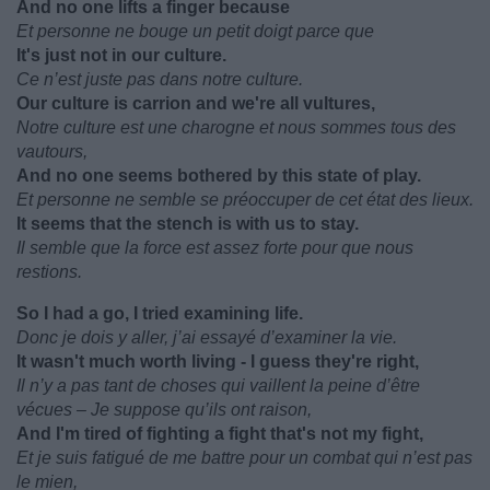
And no one lifts a finger because
Et personne ne bouge un petit doigt parce que
It's just not in our culture.
Ce n’est juste pas dans notre culture.
Our culture is carrion and we're all vultures,
Notre culture est une charogne et nous sommes tous des
vautours,
And no one seems bothered by this state of play.
Et personne ne semble se préoccuper de cet état des lieux.
It seems that the stench is with us to stay.
Il semble que la force est assez forte pour que nous
restions.
So I had a go, I tried examining life.
Donc je dois y aller, j’ai essayé d’examiner la vie.
It wasn't much worth living - I guess they're right,
Il n’y a pas tant de choses qui vaillent la peine d’être
vécues – Je suppose qu’ils ont raison,
And I'm tired of fighting a fight that's not my fight,
Et je suis fatigué de me battre pour un combat qui n’est pas
le mien,