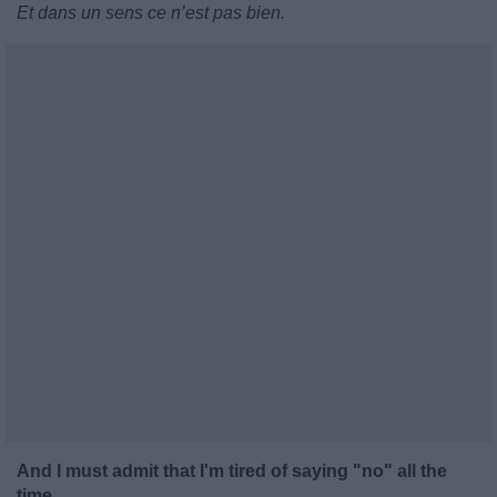
Et dans un sens ce n’est pas bien.
And I must admit that I'm tired of saying "no" all the
time,