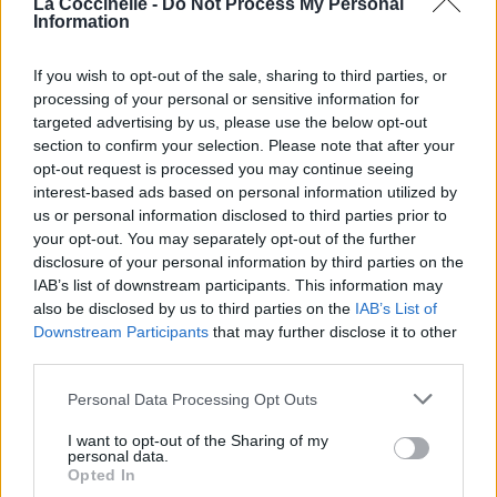
Si la révolution ne veut pas de moi, je m’en fous.
La Coccinelle -
Do Not Process My Personal
Information
__________
¹ Il s'agit d'une citation de Socrate alors qu'il se défendait
dans son procès, indiquant qu'il préférait mourir que
If you wish to opt-out of the sale, sharing to third parties, or
l'alternative qu'on lui avait proposé.
processing of your personal or sensitive information for
² C'est une référence à une chanson emblématique de Bob
targeted advertising by us, please use the below opt-out
section to confirm your selection. Please note that after your
Dylan "The times they are a-changing"
opt-out request is processed you may continue seeing
interest-based ads based on personal information utilized by
us or personal information disclosed to third parties prior to
your opt-out. You may separately opt-out of the further
disclosure of your personal information by third parties on the
IAB’s list of downstream participants. This information may
also be disclosed by us to third parties on the
IAB’s List of
Downstream Participants
that may further disclose it to other
third parties.
Personal Data Processing Opt Outs
I want to opt-out of the Sharing of my
personal data.
Opted In