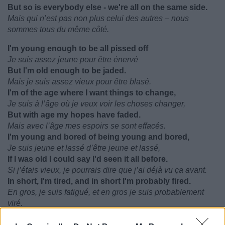
But so is everybody else - we're all on the same side.
Mais qui n’est pas non plus celui des autres – nous
sommes tous du même côté.
I'm young enough to be all pissed off
Je suis assez jeune pour être énervé
But I'm old enough to be jaded.
Mais je suis assez vieux pour être blasé.
I'm of the age where I want things to change,
Je suis à l’âge où je veux voir les choses changer,
But with age my hopes have faded.
Mais avec l’âge mes espoirs se sont effacés.
I'm young and bored of being young and bored,
Je suis jeune et lassé d’être jeune et lassé,
If I was old I could say I'd seen it all before.
Si j’étais vieux, je pourrais dire que j’ai déjà vu ça avant.
In short, I'm tired, and in short I'm probably fired.
En gros, je suis fatigué, et en gros je suis probablement
viré.
If the revolution doesn't want me I don't give a shit.