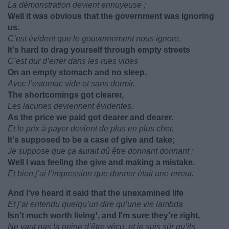
La démonstration devient ennuyeuse ;
Well it was obvious that the government was ignoring
us.
C’est évident que le gouvernement nous ignore.
It's hard to drag yourself through empty streets
C’est dur d’errer dans les rues vides
On an empty stomach and no sleep.
Avec l’estomac vide et sans dormir.
The shortcomings got clearer,
Les lacunes deviennent évidentes,
As the price we paid got dearer and dearer.
Et le prix à payer devient de plus en plus cher.
It's supposed to be a case of give and take;
Je suppose que ça aurait dû être donnant donnant ;
Well I was feeling the give and making a mistake.
Et bien j’ai l’impression que donner était une erreur.
And I've heard it said that the unexamined life
Et j’ai entendu quelqu’un dire qu’une vie lambda
Isn't much worth living¹, and I'm sure they're right,
Ne vaut pas la peine d’être vécu, et je suis sûr qu’ils