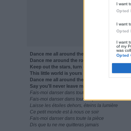
I want t
Opted 
I want t
Opted 
I want t
of my P
was col
Dance me all around the room
Opted 
Dance me around the room
Keep out the stars, turn out the lights
This little world is yours tonight
Dance me all around the room
Say you'll never leave me
Fais-moi danser dans toute la pièce
Fais-moi danser dans toute la pièce
Laisse les étoiles dehors, éteins la lumière
Ce petit monde est à nous ce soir
Fais-moi danser dans toute la pièce
Dis que tu ne me quitteras jamais