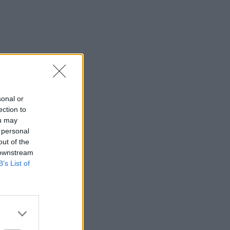
sonal or
ection to
ou may
 personal
out of the
 downstream
B’s List of