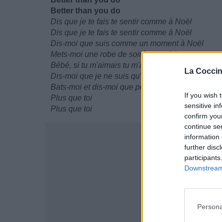
Better than you do
Dis que je te fais te sentir comme à Noël
Dis que je te fais te sentir comme à Noël
Dis-moi que suis comme un moment à Noël
Mets-moi une robe de soirée une fois
Bébé, si tu m'aimais tu m'appellerais lapine
La Coccin
Dis-moi que je ne suis qu'un bébé, chéri
Bats-moi et dis-moi que personne ne m'aimera
If you wish 
Plus que toi
sensitive in
Plus que toi
confirm you
continue se
information 
further disc
participants
Downstream 
Persona