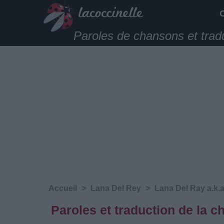
Paroles de chansons et trad
Accueil
>
Lana Del Rey
>
Lana Del Ray a.k.a
Paroles et traduction de la 