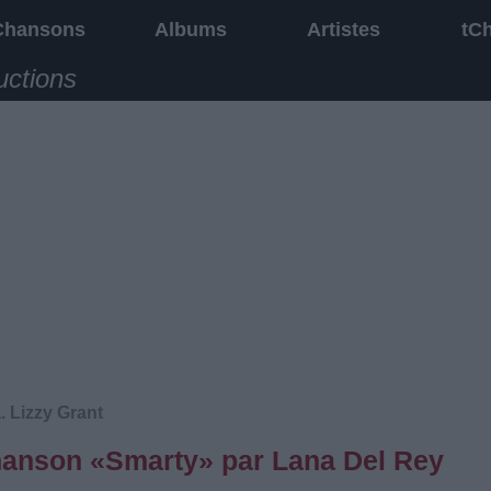
Chansons
Albums
Artistes
tC
uctions
. Lizzy Grant
chanson «Smarty» par Lana Del Rey