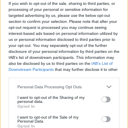
Chanteurs :
Marina (Marina & The
If you wish to opt-out of the sale, sharing to third parties, or
Diamonds)
processing of your personal or sensitive information for
targeted advertising by us, please use the below opt-out
Albums :
The Family Jewels
section to confirm your selection. Please note that after your
opt-out request is processed you may continue seeing
interest-based ads based on personal information utilized by
Paroles + Traduction
Téléchargement
Vidéos
⇑
us or personal information disclosed to third parties prior to
your opt-out. You may separately opt-out of the further
Commentaires
disclosure of your personal information by third parties on the
IAB’s list of downstream participants. This information may
also be disclosed by us to third parties on the
IAB’s List of
Downstream Participants
that may further disclose it to other
third parties.
Pour prolonger le plaisir musical :
Personal Data Processing Opt Outs
Vous aimez chanter, apprenez la guitare chez
Télécharger légalement les MP3 sur
I want to opt-out of the Sharing of my
Télécharger légalement les MP3 ou trouver le CD sur
personal data.
Opted In
Trouver des vinyles et des CD sur
I want to opt-out of the Sale of my
Trouver un instrument de musique ou une partition au
Personal Data.
meilleur prix sur
Opted In