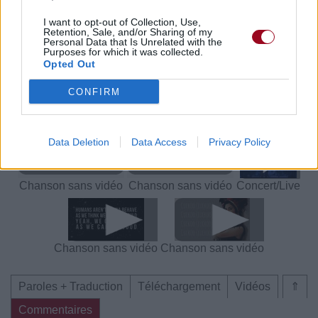
I want to opt-out of Collection, Use,
Retention, Sale, and/or Sharing of my
Paroles + Traduction
Téléchargement
Vidéos
⇑
Personal Data that Is Unrelated with the
Purposes for which it was collected.
Commentaires
Opted Out
CONFIRM
Voir la vidéo de «Rootless»
Data Deletion
Data Access
Privacy Policy
Chanson sans vidéo
Chanson sans vidéo
Concert/Live
Chanson sans vidéo
Chanson sans vidéo
Paroles + Traduction
Téléchargement
Vidéos
⇑
Commentaires