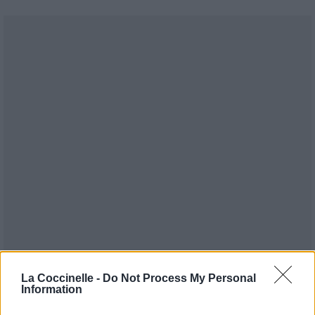
La Coccinelle -
Do Not Process My Personal
Information
Publié par
Oya
le 4 juillet 2017 à 6h35.
6076
2
3
4