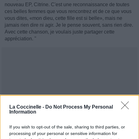
nouveau EP, Citrine. C'est une reconnaissance de toutes
ces belles femmes que vous rencontrez et de ce que vous
vous dites, «mon dieu, cette fille est si belle», mais ne
jamais rien dire ni agir. Je le pense souvent, sans rien dire.
Avec cette chanson, je voulais juste partager cette
appréciation. "
La Coccinelle -
Do Not Process My Personal
Information
If you wish to opt-out of the sale, sharing to third parties, or
processing of your personal or sensitive information for