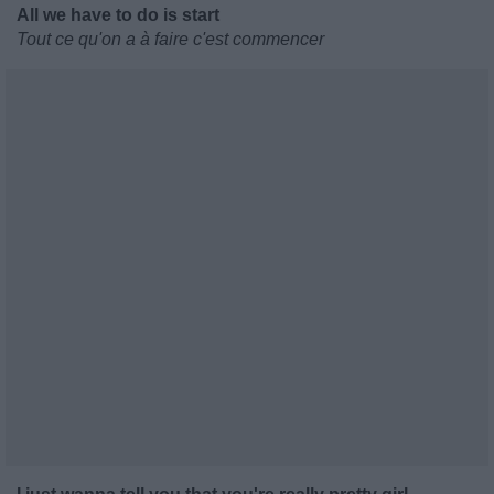
All we have to do is start
Tout ce qu'on a à faire c'est commencer