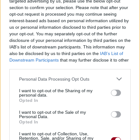
targeted advertising by us, please use the below opt-out
section to confirm your selection. Please note that after your
opt-out request is processed you may continue seeing
interest-based ads based on personal information utilized by
us or personal information disclosed to third parties prior to
Publié par
MAXIXXAM
le 6 juillet 2017 à
13093
3
4
6
your opt-out. You may separately opt-out of the further
8h29.
disclosure of your personal information by third parties on the
IAB’s list of downstream participants. This information may
Chanteurs :
Hayley Kiyoko
also be disclosed by us to third parties on the
IAB’s List of
Albums :
Citrine [Ep]
Downstream Participants
that may further disclose it to other
third parties.
Personal Data Processing Opt Outs
Paroles + Traduction
Téléchargement
Vidéos
⇑
I want to opt-out of the Sharing of my
personal data.
Commentaires
Opted In
I want to opt-out of the Sale of my
Personal Data.
Opted In
Pour prolonger le plaisir musical :
I want to opt-out of Collection, Use,
Retention, Sale, and/or Sharing of my