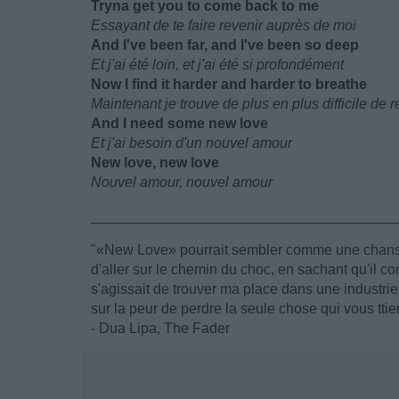
Tryna get you to come back to me
Essayant de te faire revenir auprès de moi
And I've been far, and I've been so deep
Et j'ai été loin, et j'ai été si profondément
Now I find it harder and harder to breathe
Maintenant je trouve de plus en plus difficile de r
And I need some new love
Et j'ai besoin d'un nouvel amour
New love, new love
Nouvel amour, nouvel amour
______________________________________
"«New Love» pourrait sembler comme une chanso
d'aller sur le chemin du choc, en sachant qu'il co
s'agissait de trouver ma place dans une industrie
sur la peur de perdre la seule chose qui vous ttie
- Dua Lipa, The Fader