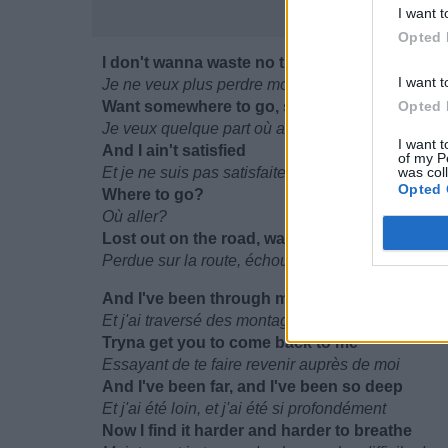
I want t
Opted 
I don't wanna waste no time all alone
I want t
Je ne veux plus perdre mon temps toute seule
Want somewhere to go, something to call my
Opted 
Je veux quelque part où aller, quelque chose que
I want t
And I ain't satisfied
of my P
Et je ne suis pas satisfaite
was col
Opted 
Where to go?
Où aller?
Lost out on the road, washed up on the shore
Perdue sur la route, échouée sur le rivage
And I've been through mountains and seas
Et j'ai traversé des montagnes et des océans
Tryna get you to come back to me
Essayant de te faire revenir auprès de moi
And I've been far, and I've been so deep
Et j'ai été loin, et j'ai été si profondément
Now I find it harder and harder to breathe