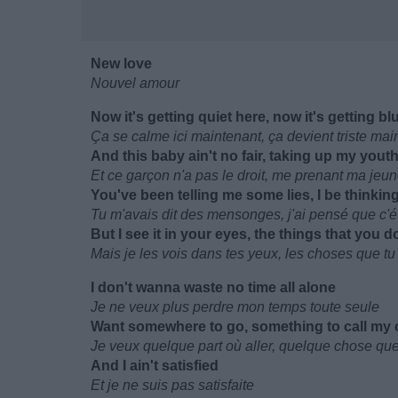
New love
Nouvel amour
Now it's getting quiet here, now it's getting bl
Ça se calme ici maintenant, ça devient triste mai
And this baby ain't no fair, taking up my yout
Et ce garçon n'a pas le droit, me prenant ma jeu
You've been telling me some lies, I be thinking 
Tu m'avais dit des mensonges, j'ai pensé que c'ét
But I see it in your eyes, the things that you d
Mais je les vois dans tes yeux, les choses que tu 
I don't wanna waste no time all alone
Je ne veux plus perdre mon temps toute seule
Want somewhere to go, something to call my
Je veux quelque part où aller, quelque chose que
And I ain't satisfied
Et je ne suis pas satisfaite