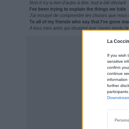
Non il n'y a rien d'autre à dire, tout a été déclaré
I've been trying to explain the things we hide
J'ai essayé de comprendre les choses que nous
To all of my friends who say that I've gone ma
A tous mes amis qui disaient que j'avais perdu la
La Coccin
If you wish 
sensitive in
confirm you
continue se
information 
further disc
participants
Downstream 
Persona