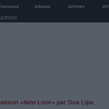
Chansons
Albums
Artistes
tC
uctions
 chanson «New Love» par Dua Lipa