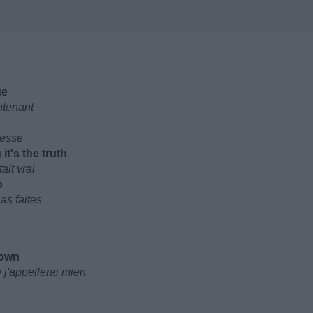
ue
ntenant
h
nesse
it's the truth
ait vrai
o
as faites
 own
 j'appellerai mien