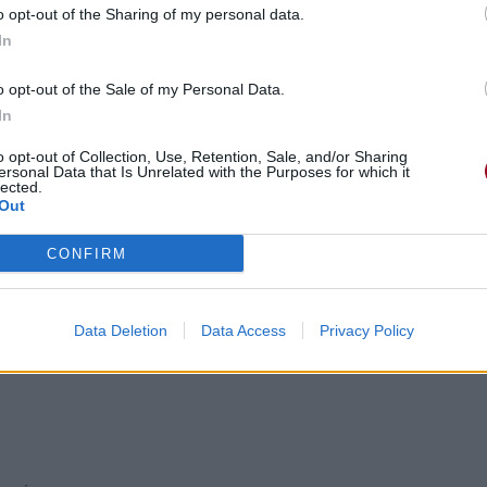
o opt-out of the Sharing of my personal data.
In
o opt-out of the Sale of my Personal Data.
 own
In
 j'appellerai mon chez moi
o opt-out of Collection, Use, Retention, Sale, and/or Sharing
ersonal Data that Is Unrelated with the Purposes for which it
lected.
Out
CONFIRM
Data Deletion
Data Access
Privacy Policy