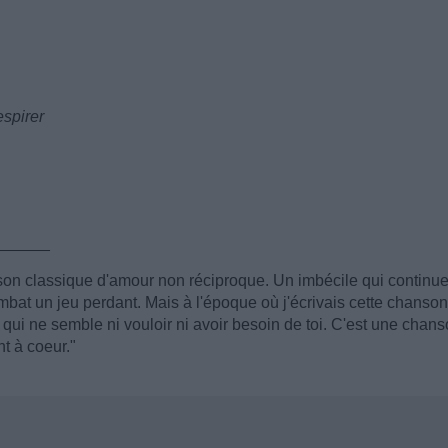
espirer
______
n classique d'amour non réciproque. Un imbécile qui continu
mbat un jeu perdant. Mais à l'époque où j'écrivais cette chanson,
 qui ne semble ni vouloir ni avoir besoin de toi. C'est une chan
nt à coeur."