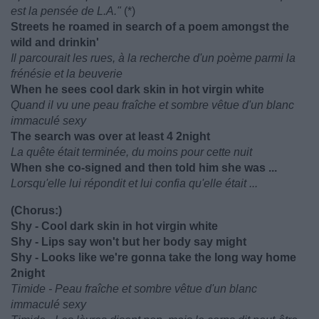
est la pensée de L.A."
(*)
Streets he roamed in search of a poem amongst the
wild and drinkin'
Il parcourait les rues, à la recherche d'un poème parmi la
frénésie et la beuverie
When he sees cool dark skin in hot virgin white
Quand il vu une peau fraîche et sombre vêtue d'un blanc
immaculé sexy
The search was over at least 4 2night
La quête était terminée, du moins pour cette nuit
When she co-signed and then told him she was ...
Lorsqu'elle lui répondit et lui confia qu'elle était ...
(Chorus:)
Shy - Cool dark skin in hot virgin white
Shy - Lips say won't but her body say might
Shy - Looks like we're gonna take the long way home
2night
Timide - Peau fraîche et sombre vêtue d'un blanc
immaculé sexy