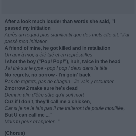
After a look much louder than words she said, "I
passed my initiation
Après un regard plus significatif que des mots elle dit, "J'ai
passé mon initiation
A friend of mine, he got killed and in retaliation
Un ami à moi, a été tué et en représailles
I shot the boy ("Pop! Pop!"), huh, twice in the head
J'ai tiré sur le type - pop ! pop ! deux dans la tête
No regrets, no sorrow - I'm goin' back
Pas de regrets, pas de chagrin - Je vais y retourner
2morrow 2 make sure he's dead
Demain afin d'être sûre qu'il soit mort
Cuz if I don't, they'll call me a chicken,
Car si je ne le fais pas il me traiteront de poule mouillée,
But U can call me ..."
Mais tu peux m'appeler..."
(Chorus)