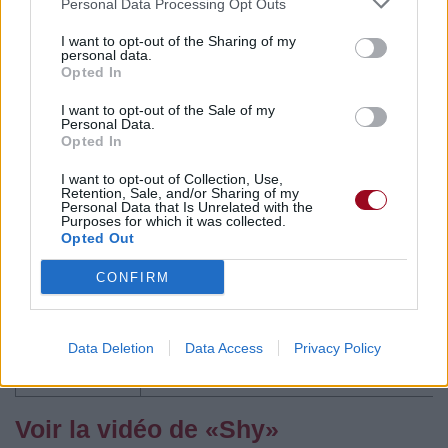
Personal Data Processing Opt Outs
Commentaires
I want to opt-out of the Sharing of my
personal data.
Opted In
Pour prolonger le plaisir musical :
I want to opt-out of the Sale of my
Personal Data.
Opted In
Vous aimez chanter, apprenez la guitare chez
Télécharger légalement les MP3 sur
I want to opt-out of Collection, Use,
Télécharger légalement les MP3 ou trouver le CD sur
Retention, Sale, and/or Sharing of my
Personal Data that Is Unrelated with the
Purposes for which it was collected.
Trouver des vinyles et des CD sur
Opted Out
Trouver un instrument de musique ou une partition au
CONFIRM
meilleur prix sur
Paroles + Traduction
Téléchargement
Vidéos
⇑
Data Deletion
Data Access
Privacy Policy
Commentaires
Voir la vidéo de «Shy»