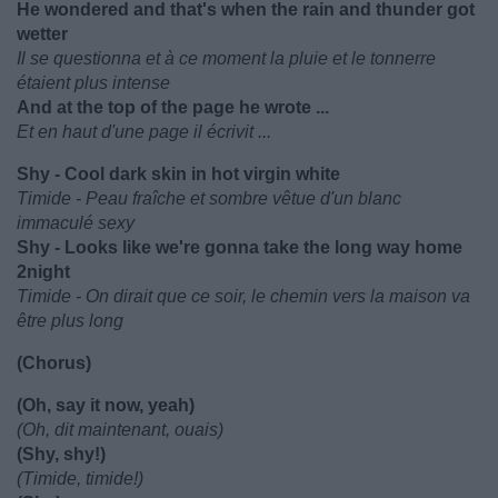
He wondered and that's when the rain and thunder got
wetter
Il se questionna et à ce moment la pluie et le tonnerre
étaient plus intense
And at the top of the page he wrote ...
Et en haut d'une page il écrivit ...
Shy - Cool dark skin in hot virgin white
Timide - Peau fraîche et sombre vêtue d'un blanc
immaculé sexy
Shy - Looks like we're gonna take the long way home
2night
Timide - On dirait que ce soir, le chemin vers la maison va
être plus long
(Chorus)
(Oh, say it now, yeah)
(Oh, dit maintenant, ouais)
(Shy, shy!)
(Timide, timide!)