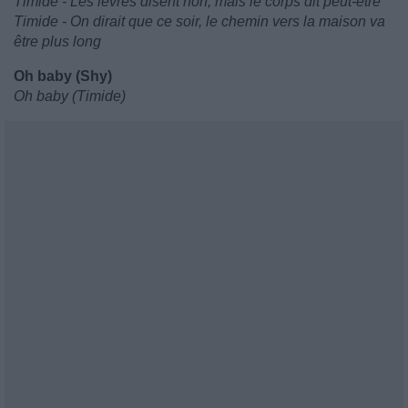
Timide - Les lèvres disent non, mais le corps dit peut-être
Timide - On dirait que ce soir, le chemin vers la maison va
être plus long
Oh baby (Shy)
Oh baby (Timide)