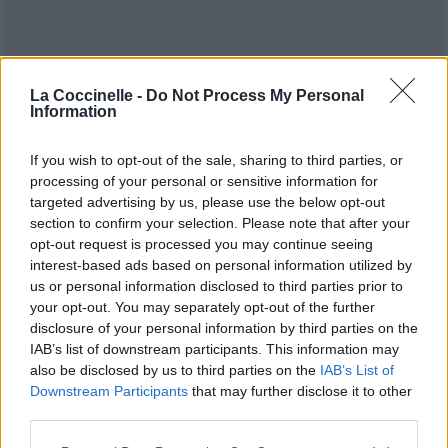
La Coccinelle -
Do Not Process My Personal
Information
If you wish to opt-out of the sale, sharing to third parties, or
processing of your personal or sensitive information for
targeted advertising by us, please use the below opt-out
section to confirm your selection. Please note that after your
Publié par
Doloresdu92
le 27 juillet 2017
9689
3
3
6
opt-out request is processed you may continue seeing
à 7h01.
interest-based ads based on personal information utilized by
us or personal information disclosed to third parties prior to
Chanteurs :
Prince
your opt-out. You may separately opt-out of the further
Albums :
The Gold Experience
disclosure of your personal information by third parties on the
IAB’s list of downstream participants. This information may
also be disclosed by us to third parties on the
IAB’s List of
Downstream Participants
that may further disclose it to other
third parties.
Paroles + Traduction
Téléchargement
Vidéos
⇑