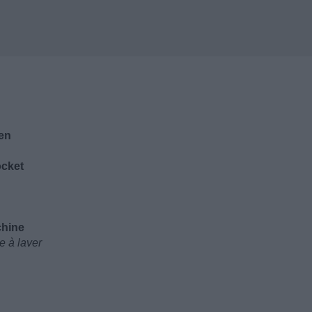
een
ocket
chine
e à laver