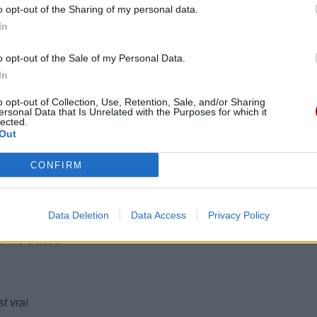
o opt-out of the Sharing of my personal data.
want more
In
 que j'en veux davantage
kend
o opt-out of the Sale of my Personal Data.
In
 to do
o opt-out of Collection, Use, Retention, Sale, and/or Sharing
faire
ersonal Data that Is Unrelated with the Purposes for which it
lected.
Out
r
CONFIRM
de sortir
Data Deletion
Data Access
Privacy Policy
onne d'autre
t vrai