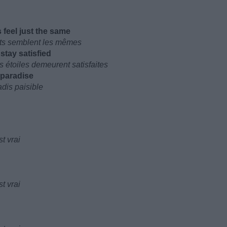
 feel just the same
its semblent les mêmes
 stay satisfied
es étoiles demeurent satisfaites
 paradise
adis paisible
t vrai
t vrai