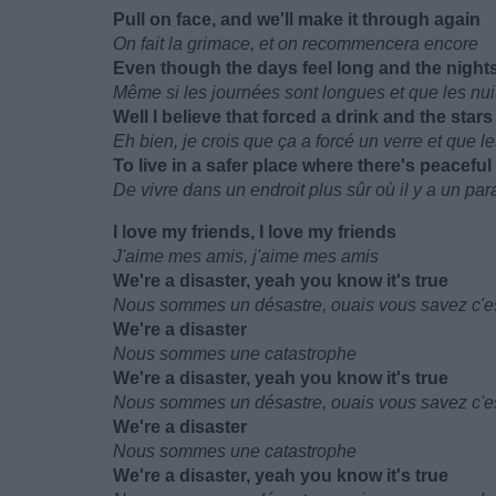
Pull on face, and we'll make it through again
On fait la grimace, et on recommencera encore
Even though the days feel long and the nights
Même si les journées sont longues et que les nu
Well I believe that forced a drink and the stars
Eh bien, je crois que ça a forcé un verre et que l
To live in a safer place where there's peaceful
De vivre dans un endroit plus sûr où il y a un par
I love my friends, I love my friends
J'aime mes amis, j'aime mes amis
We're a disaster, yeah you know it's true
Nous sommes un désastre, ouais vous savez c'es
We're a disaster
Nous sommes une catastrophe
We're a disaster, yeah you know it's true
Nous sommes un désastre, ouais vous savez c'es
We're a disaster
Nous sommes une catastrophe
We're a disaster, yeah you know it's true