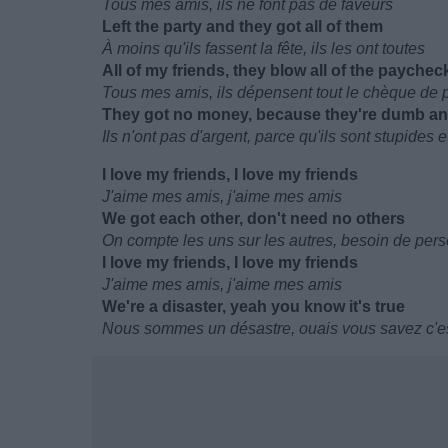
Tous mes amis, ils ne font pas de faveurs
Left the party and they got all of them
À moins qu'ils fassent la fête, ils les ont toutes
All of my friends, they blow all of the paychec
Tous mes amis, ils dépensent tout le chèque de 
They got no money, because they're dumb an
Ils n'ont pas d'argent, parce qu'ils sont stupides et
I love my friends, I love my friends
J'aime mes amis, j'aime mes amis
We got each other, don't need no others
On compte les uns sur les autres, besoin de pers
I love my friends, I love my friends
J'aime mes amis, j'aime mes amis
We're a disaster, yeah you know it's true
Nous sommes un désastre, ouais vous savez c'es