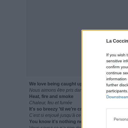
La Coccin
If you wish 
sensitive in
confirm you
continue se
information 
We love being caught up in the action
further disc
Nous aimons être pris dans l'action
participants
Heat, fire and smoke
Downstream 
Chaleur, feu et fumée
It's so breezy 'til we're crashin' and I'm all alo
C'est si enjoué jusqu'à ce qu'on se crashe et que 
Persona
You know it's nothing new, yeah we've been h
Vous savez ça n'a rien de nouveau, ouais on s'es