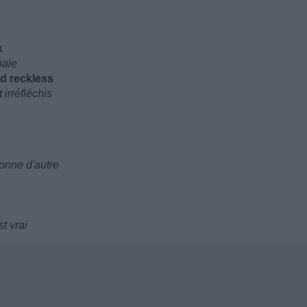
k
paie
d reckless
 irréfléchis
onne d'autre
t vrai