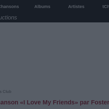
Chansons
Albums
Artistes
tC
uctions
s Club
chanson «I Love My Friends» par Foste