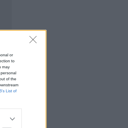
sonal or
ection to
ou may
 personal
out of the
 downstream
B’s List of