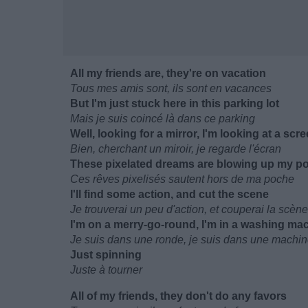
All my friends are, they're on vacation
Tous mes amis sont, ils sont en vacances
But I'm just stuck here in this parking lot
Mais je suis coincé là dans ce parking
Well, looking for a mirror, I'm looking at a scr
Bien, cherchant un miroir, je regarde l'écran
These pixelated dreams are blowing up my p
Ces rêves pixelisés sautent hors de ma poche
I'll find some action, and cut the scene
Je trouverai un peu d'action, et couperai la scène
I'm on a merry-go-round, I'm in a washing ma
Je suis dans une ronde, je suis dans une machin
Just spinning
Juste à tourner
All of my friends, they don't do any favors