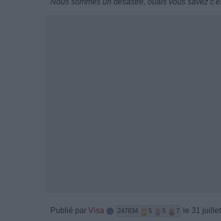
Nous sommes un désastre, ouais vous savez c'es
Publié par
Visa
le 31 juill
247834
5
5
7