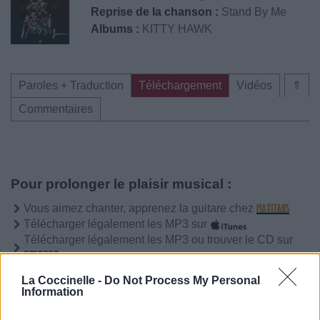
Reprise de la chanson :
Stand By Me
Albums :
KITTY HAWK
Paroles + Traduction
Téléchargement
Vidéos
⇑
Commentaires
Pour prolonger le plaisir musical :
Vous aimez chanter, apprenez la guitare chez
Télécharger légalement les MP3 sur
Télécharger légalement les MP3 ou trouver le CD sur
Trouver des vinyles et des CD sur
La Coccinelle -
Do Not Process My Personal
Trouver un instrument de musique ou une partition au
Information
meilleur prix sur