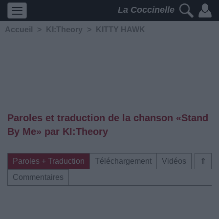
La Coccinelle
Accueil
>
KI:Theory
>
KITTY HAWK
Paroles et traduction de la chanson «Stand
By Me» par KI:Theory
Paroles + Traduction
Téléchargement
Vidéos
⇑
Commentaires