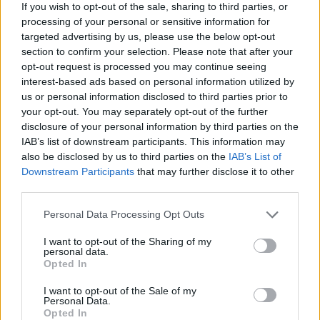
If you wish to opt-out of the sale, sharing to third parties, or
processing of your personal or sensitive information for
Paroles + Traduction
Téléchargement
Vidéos
⇑
targeted advertising by us, please use the below opt-out
section to confirm your selection. Please note that after your
Commentaires
opt-out request is processed you may continue seeing
interest-based ads based on personal information utilized by
Voir la vidéo de «Stand By Me»
us or personal information disclosed to third parties prior to
your opt-out. You may separately opt-out of the further
disclosure of your personal information by third parties on the
IAB’s list of downstream participants. This information may
also be disclosed by us to third parties on the
IAB’s List of
Downstream Participants
that may further disclose it to other
Concert/Live
Concert/Live
Concert/Live
third parties.
Personal Data Processing Opt Outs
I want to opt-out of the Sharing of my
personal data.
Opted In
Paroles + Traduction
Téléchargement
Vidéos
⇑
I want to opt-out of the Sale of my
Personal Data.
Commentaires
Opted In