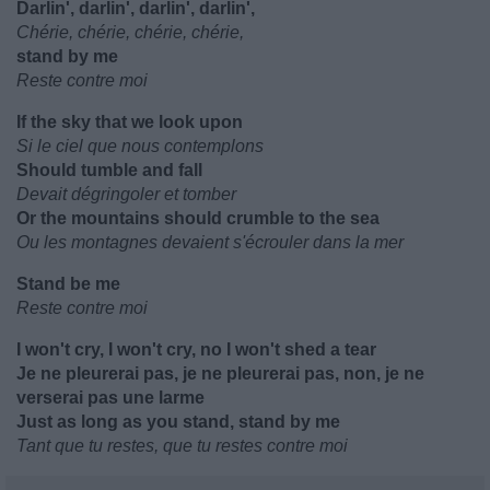
Darlin', darlin', darlin', darlin',
Chérie, chérie, chérie, chérie,
stand by me
Reste contre moi
If the sky that we look upon
Si le ciel que nous contemplons
Should tumble and fall
Devait dégringoler et tomber
Or the mountains should crumble to the sea
Ou les montagnes devaient s'écrouler dans la mer
Stand be me
Reste contre moi
I won't cry, I won't cry, no I won't shed a tear
Je ne pleurerai pas, je ne pleurerai pas, non, je ne
verserai pas une larme
Just as long as you stand, stand by me
Tant que tu restes, que tu restes contre moi