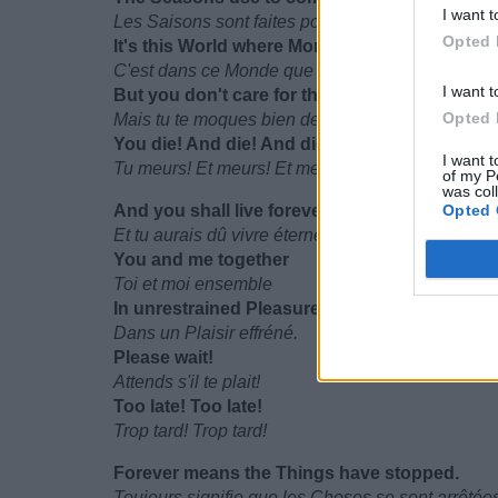
I want t
Les Saisons sont faites pour aller et venir.
Opted 
It's this World where Moments flow.
C'est dans ce Monde que les Moment s'écoulent.
I want t
But you don't care for this Show.
Opted 
Mais tu te moques bien de ce Spectacle.
You die! And die! And die!
I want t
Tu meurs! Et meurs! Et meurs!
of my P
was col
And you shall live forever!
Opted 
Et tu aurais dû vivre éternellement!
You and me together
Toi et moi ensemble
In unrestrained Pleasure.
Dans un Plaisir effréné.
Please wait!
Attends s'il te plait!
Too late! Too late!
Trop tard! Trop tard!
Forever means the Things have stopped.
Toujours signifie que les Choses se sont arrêtées