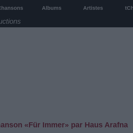
Chansons
Albums
Artistes
tC
uctions
chanson «Für Immer» par Haus Arafna