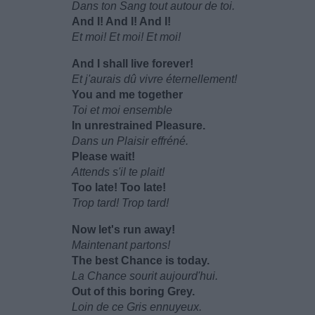
Dans ton Sang tout autour de toi.
And I! And I! And I!
Et moi! Et moi! Et moi!
And I shall live forever!
Et j'aurais dû vivre éternellement!
You and me together
Toi et moi ensemble
In unrestrained Pleasure.
Dans un Plaisir effréné.
Please wait!
Attends s'il te plait!
Too late! Too late!
Trop tard! Trop tard!
Now let's run away!
Maintenant partons!
The best Chance is today.
La Chance sourit aujourd'hui.
Out of this boring Grey.
Loin de ce Gris ennuyeux.