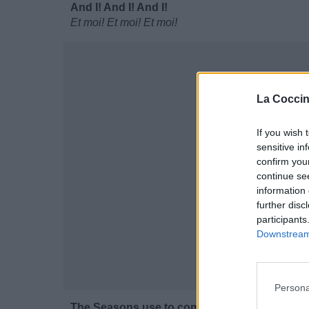
And I! And I! And I!
Et moi! Et moi! Et moi!
La Coccin
If you wish 
sensitive in
confirm you
continue se
information 
further disc
participants
Downstream 
Persona
The Seasons use to come and go.