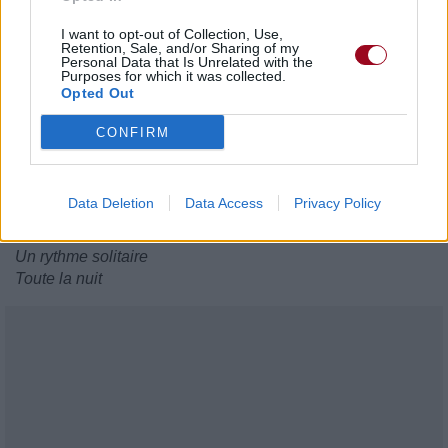
Souffle
I want to opt-out of Collection, Use,
Chuchote à travers
Retention, Sale, and/or Sharing of my
Ma Gran Torino
Personal Data that Is Unrelated with the
Purposes for which it was collected.
Sifflant une autre
Opted Out
Chanson usée
Le moteur gronde
CONFIRM
Et de mauvais rêves
Augmentent
Cœur verrouillé
Data Deletion
Data Access
Privacy Policy
Dans une Gran Torino
Il bat
Un rythme solitaire
Toute la nuit