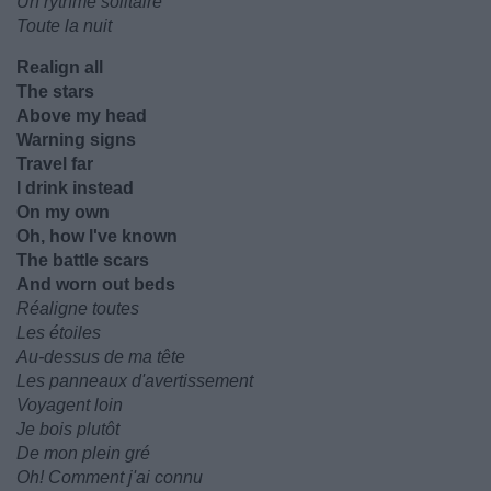
Un rythme solitaire
Toute la nuit
Realign all
The stars
Above my head
Warning signs
Travel far
I drink instead
On my own
Oh, how I've known
The battle scars
And worn out beds
Réaligne toutes
Les étoiles
Au-dessus de ma tête
Les panneaux d'avertissement
Voyagent loin
Je bois plutôt
De mon plein gré
Oh! Comment j'ai connu