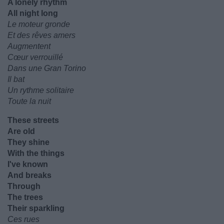
A lonely rhythm
All night long
Le moteur gronde
Et des rêves amers
Augmentent
Cœur verrouillé
Dans une Gran Torino
Il bat
Un rythme solitaire
Toute la nuit
These streets
Are old
They shine
With the things
I've known
And breaks
Through
The trees
Their sparkling
Ces rues