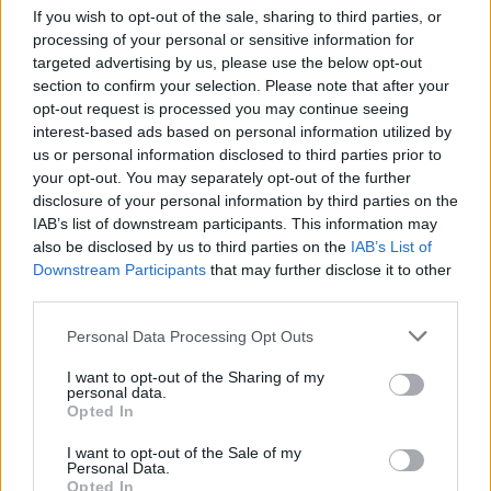
Est-ce que tu appartiens
If you wish to opt-out of the sale, sharing to third parties, or
à ta peau
processing of your personal or sensitive information for
Je me demandais juste
targeted advertising by us, please use the below opt-out
section to confirm your selection. Please note that after your
Gentle now
opt-out request is processed you may continue seeing
A tender breeze
interest-based ads based on personal information utilized by
Blows
us or personal information disclosed to third parties prior to
Whispers through
your opt-out. You may separately opt-out of the further
The Gran Torino
disclosure of your personal information by third parties on the
Whistling another
IAB’s list of downstream participants. This information may
Tired song
also be disclosed by us to third parties on the
IAB’s List of
Engines hum
Downstream Participants
that may further disclose it to other
And bitter dreams
third parties.
Grow
Personal Data Processing Opt Outs
A heart locked
In a Gran Torino
I want to opt-out of the Sharing of my
It beats
personal data.
A lonely rhythm
Opted In
All night long
I want to opt-out of the Sale of my
Douce à présent
Personal Data.
La douce brise
Opted In