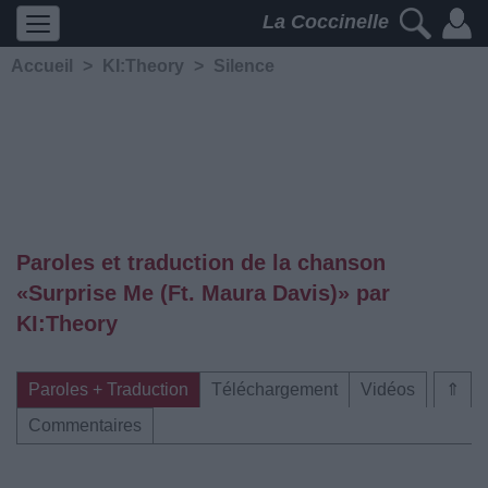
La Coccinelle
Accueil
>
KI:Theory
>
Silence
Paroles et traduction de la chanson
«Surprise Me (Ft. Maura Davis)» par
KI:Theory
Paroles + Traduction
Téléchargement
Vidéos
⇑
Commentaires