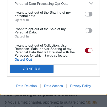
Personal Data Processing Opt Outs
I want to opt-out of the Sharing of my
personal data.
Publié par
Melomaniac
le 20 août 2017
10171
3
3
5
Opted In
à 6h51.
I want to opt-out of the Sale of my
Chanteurs :
KI:Theory
Personal Data.
Opted In
Albums :
Silence
I want to opt-out of Collection, Use,
Retention, Sale, and/or Sharing of my
Personal Data that Is Unrelated with the
Purposes for which it was collected.
Opted Out
Paroles + Traduction
Téléchargement
Vidéos
⇑
CONFIRM
Commentaires
Data Deletion
Data Access
Privacy Policy
Pour prolonger le plaisir musical :
Vous aimez chanter, apprenez la guitare chez