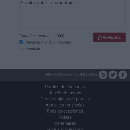
Caractères restants :
1000
Prévenez-moi d'un nouveau
commentaire
RETROUVEZ-NOUS SUR
Paroles de chansons
Top 50 chansons
Derniers ajouts de paroles
Actualités musicales
Poésies et poèmes
Poètes
Partenaires
Foire aux questions